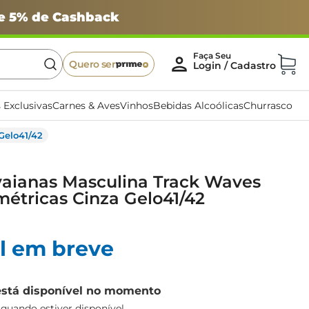
 e 5% de Cashback
Quero ser
 Exclusivas
Carnes & Aves
Vinhos
Bebidas Alcoólicas
Churrasco
Gelo41/42
vaianas Masculina Track Waves
étricas Cinza Gelo41/42
l em breve
está disponível no momento
uando estiver disponível