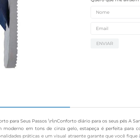
igiênico
ENVIAR
rto para Seus Passos \n\nConforto diário para os seus pés A Sa
 moderno em tons de cinza gelo, estapeça é perfeita para com
onalidades práticas e um visual atraente garante que você fiqu