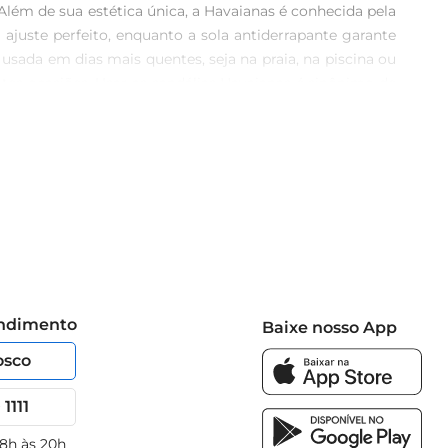
ém de sua estética única, a Havaianas é conhecida pela 
ajuste perfeito, enquanto a sola antiderrapante garante 
sada em dias mais quentes, seja na praia, na piscina ou 
tes ocasiões. Usar as sandálias Havaianas é sinônimo de 
 técnicas Com design pensado para proporcionar uma 
de calçados masculinos. Além disso, a marca Havaianas 
 para os dias quentes. Aposte no visual moderno e no 
endimento
Baixe nosso App
osco
1111
 8h às 20h