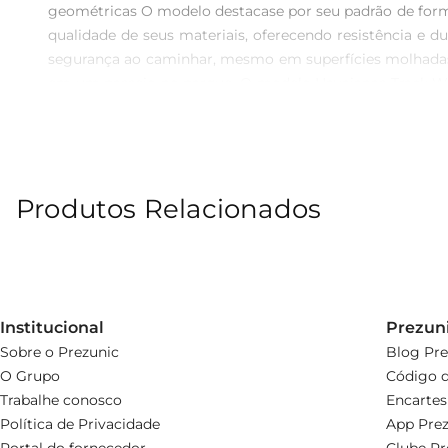
geométricas O modelo destacase por seu padrão de forma
qualidade de seus materiais, oferecendo resistência e d
segurança ao caminhar, mesmo em superfícies molhadas. \
em um passeio no parque. O modelo Havaianas Track Waves
estar preparado para aproveitar ao máximo o verão,
experiência agradável e confortável, esta sandália es
assegura um padrão de qualidade reconhecido nacional
conforto das SandáliasHavaianas Masculina Track Waves 
Produtos Relacionados
Institucional
Prezun
Sobre o Prezunic
Blog Pre
O Grupo
Código d
Trabalhe conosco
Encartes
Política de Privacidade
App Prez