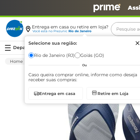
Ass
Pesquise aq
Entrega em casa ou retire em loja?
Você está no
Prezunic
Rio de Janeiro
Termos m
Selecione sua região:
Serviços
carne
Rio de Janeiro (RJ)
Goiás (GO)
Vestuário
Calçados
Sandálias
Sandá
leite
Ou
café
Caso queira comprar online, informe como deseja
receber suas compras:
queijo
Entrega em casa
Retire em Loja
arroz
azeite
biscoit
cerveja
iogurte