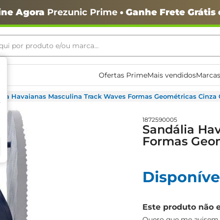
ine Agora
Prezunic Prime
• Ganhe Frete Grátis
ui por produto e/ou marca...
ais buscados
Ofertas Prime
Mais vendidos
Marcas
lia Havaianas Masculina Track Waves Formas Geométricas Cinza 
1872590005
Sandália Ha
Formas Geom
Disponíve
o
Este produto não 
Quero que me avisem q