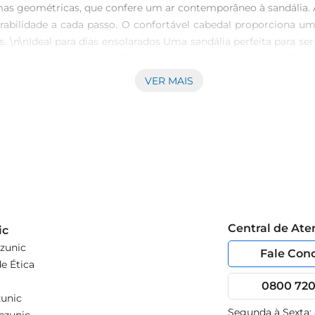
s geométricas, que confere um ar contemporâneo à sandália. Al
urabilidade a cada passo. O confortável cabedal proporciona um 
n\nIdeal para dias ensolarados Uma sandália perfeita para ser u
 é leve e prática, facilitando o transporte e o uso em diferen
 com um toque de classe e descontração. \n\nEspecificações
VER MAIS
tá disponível nos tamanhos 41/42, atendendo a uma variedade 
mente, fazendo dessa sandália uma companheira indispensável
e dê um novo ar aos seus looks nesta temporada
Central de At
ic
zunic
Fale Con
e Ética
0800 720 
unic
Segunda à Sexta: