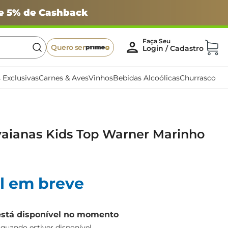
 e 5% de Cashback
Quero ser
 Exclusivas
Carnes & Aves
Vinhos
Bebidas Alcoólicas
Churrasco
vaianas Kids Top Warner Marinho
l em breve
está disponível no momento
uando estiver disponível