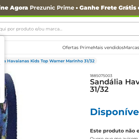
ine Agora
Prezunic Prime
• Ganhe Frete Grátis
ui por produto e/ou marca...
ais buscados
Ofertas Prime
Mais vendidos
Marcas
lia Havaianas Kids Top Warner Marinho 31/32
1885075003
Sandália Ha
31/32
Disponíve
o
Este produto não 
Quero que me avisem q