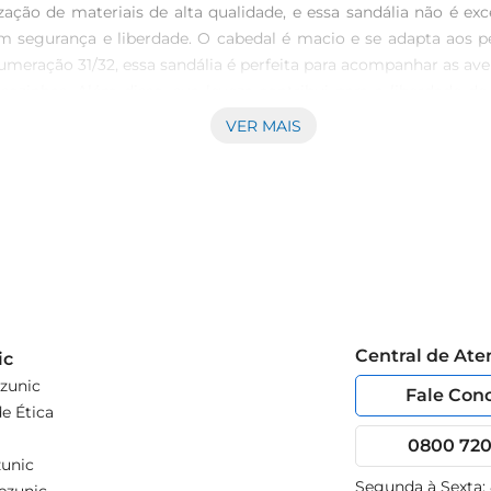
zação de materiais de alta qualidade, e essa sandália não é e
 segurança e liberdade. O cabedal é macio e se adapta aos pés
umeração 31/32, essa sandália é perfeita para acompanhar as aven
em sozinhas. Além disso, sua leveza contribui para a liberdad
tração Não é à toa que as Havaianas conquistaram o coração d
VER MAIS
e da marca fazem dessa sandália uma excelente opção para o dia 
ntil, sendo perfeita para todas as ocasiões, do lazer à fantasia.
Central de At
ic
zunic
Fale Con
e Ética
0800 720 
unic
Segunda à Sexta: