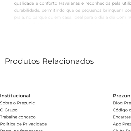
qualidade e conforto Havaianas é reconhecida pela utili
durabilidade, permitindo que os pequenos brinquem com
praia, no parque ou em casa. Ideal para o dia a dia Com n
calçar e descalçar, permitindo que as crianças utiliz
divertir sem restrições. Havaianas, um ícone de descon
crianças. A mistura de estilo, conforto e a autenticidad
Marinho é um item que não pode faltar no guardaroupa infa
Produtos Relacionados
Institucional
Prezun
Sobre o Prezunic
Blog Pre
O Grupo
Código d
Trabalhe conosco
Encartes
Política de Privacidade
App Prez