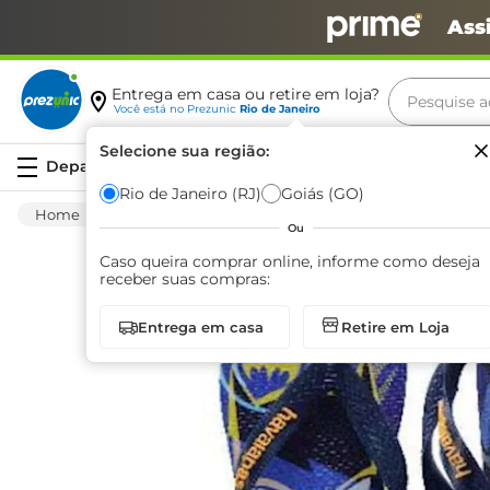
Ass
Pesquise aq
Entrega em casa ou retire em loja?
Você está no
Prezunic
Rio de Janeiro
Termos m
Selecione sua região:
Serviços
carne
Rio de Janeiro (RJ)
Goiás (GO)
Vestuário
Calçados
Sandálias
Sandá
leite
Ou
café
Caso queira comprar online, informe como deseja
receber suas compras:
queijo
Entrega em casa
Retire em Loja
arroz
azeite
biscoit
cerveja
iogurte