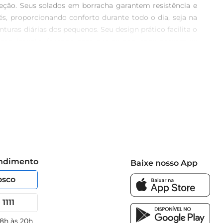
xceção. Seus solados em borracha garantem resistência e 
, proporcionando conforto durante todo o dia, seja na 
turas diárias dos pequenos. Seu design prático facilita o 
e de movimento, fazendo com que os pequenos possam se 
os brasileiros e, agora, fazem sucesso também entre as 
a dia dos pequenos. A sandália Havaianas Kids Top Warner 
endimento
Baixe nosso App
osco
1111
 8h às 20h