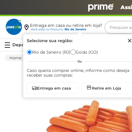
Ass
Pesquise aq
Entrega em casa ou retire em loja?
Você está no
Prezunic
Rio de Janeiro
Termos m
Selecione sua região:
Serviços
carne
Rio de Janeiro (RJ)
Goiás (GO)
Frios E Laticínios
Salsicha
Hot Dog
leite
Ou
café
Caso queira comprar online, informe como deseja
receber suas compras:
queijo
Entrega em casa
Retire em Loja
azeite
biscoit
arroz
iogurte
papel h