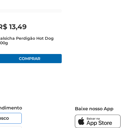
R$
13
,
49
alsicha Perdigão Hot Dog
500g
endimento
Baixe nosso App
osco