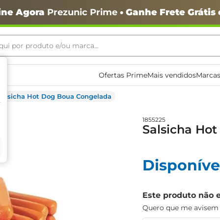
ine Agora
Prezunic Prime
• Ganhe Frete Grátis
ui por produto e/ou marca...
ais buscados
Ofertas Prime
Mais vendidos
Marcas
Salsicha Hot Dog Boua Congelada
1855225
Salsicha Ho
Disponíve
o
Este produto não 
Quero que me avisem q
igiênico