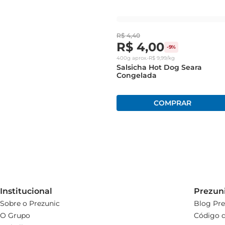
R$
4
,
40
R$
4
,
00
-
9%
400g
aprox.
•
R$
9
,
99
/kg
Salsicha Hot Dog Seara
Congelada
Institucional
Prezun
Sobre o Prezunic
Blog Pre
O Grupo
Código d