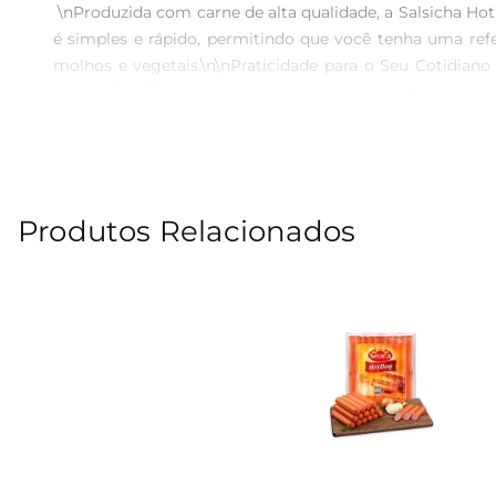
 \nProduzida com carne de alta qualidade, a Salsicha H
é simples e rápido, permitindo que você tenha uma re
molhos e vegetais.\n\nPraticidade para o Seu Cotidiano
elaborados. Sua embalagem congelada garante a conser
paraquem tem uma rotina agitada e não quer abrir mã
Salsicha Hot Dog Boua, adicionando cebolas caramelizad
minutos e é uma ótima opção para um jantar em família. 
uma opção que combina sabor, qualidade e praticidade, 
Produtos Relacionados
família ou para preparar porções generosas em encontro