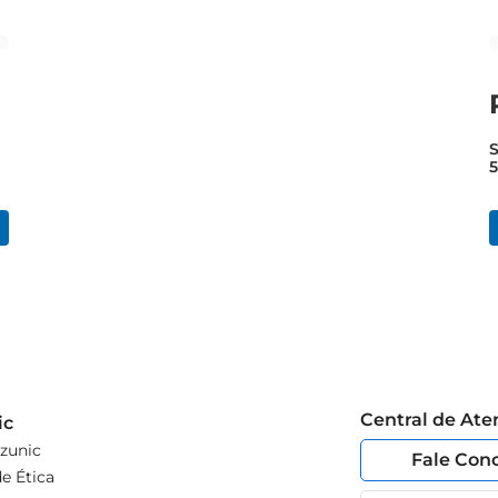
S
Central de At
ic
zunic
Fale Con
e Ética