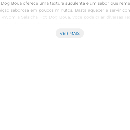
ot Dog Boua oferece uma textura suculenta e um sabor que reme
feição saborosa em poucos minutos. Basta aquecer e servir c
  \nCom a Salsicha Hot Dog Boua, você pode criar diversas rec
vação do sabor e dos nutrientes, permitindo que você tenha s
o de uma alimentação saborosa.\n\nSugestões de Uso  \nExp
VER MAIS
as, maionese e mostarda. Outra ideia é utilizála em uma recei
As possibilidades são muitas, e o sabor é garantido\n\nInform
perfeita para quem valoriza uma alimentação gostosa e rápida.
s com amigos. Não deixe de experimentar e surpreender a todos