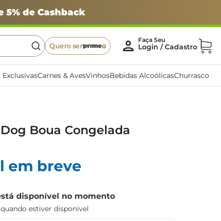
 e 5% de Cashback
Quero ser
 Exclusivas
Carnes & Aves
Vinhos
Bebidas Alcoólicas
Churrasco
t Dog Boua Congelada
l em breve
está disponível no momento
uando estiver disponível