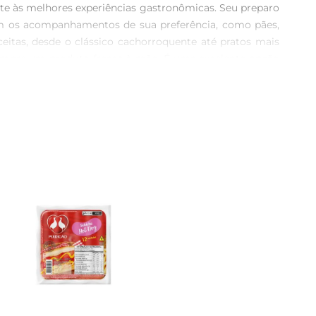
te às melhores experiências gastronômicas. Seu preparo 
om os acompanhamentos de sua preferência, como pães, 
eitas, desde o clássico cachorroquente até pratos mais 
empre um produto fresco à mão. É uma excelente opção 
erimente preparar um delicioso cachorroquente com a 
ta de macarrão com salsicha, que fica pronta em poucos 
ações Adicionais  \nA Salsicha Hot Dog Boua Congelada é 
 Com um peso de 1 kg, ela é ideal para atendera toda a 
 com essa delícia