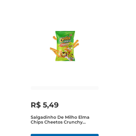
R$
5
,
49
Salgadinho De Milho Elma
Chips Cheetos Crunchy
Pimenta Mexicana 47g