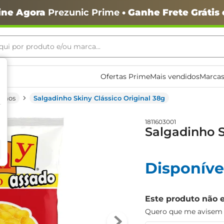
ine Agora
Prezunic Prime
• Ganhe Frete Grátis
ui por produto e/ou marca...
ais buscados
Ofertas Prime
Mais vendidos
Marcas
inhos
Salgadinho Skiny Clássico Original 38g
1811603001
Salgadinho S
Disponíve
o
Este produto não 
Quero que me avisem q
igiênico