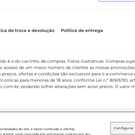
tica de troca e devolução
Política de entrega
álido é o do carrinho de compras. Fotos ilustrativas. Compras s
ir o acesso de um maior número de clientes as nossas promoçõe
 preços, ofertas e condições são exclusivos para o e-commerce e
coólicas para menores de 18 anos, conforme Lei n.º 8069/90, art. 
c.com.br
, podendo sofrer alterações sem aviso prévio. O valor 
Configurar
nalidades do site, e trazer conteúdo e ofertas
 em aceitar, você concorda em armazenar cookies em seu