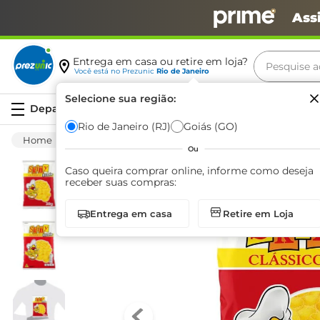
Ass
Pesquise aq
Entrega em casa ou retire em loja?
Você está no
Prezunic
Rio de Janeiro
Termos m
Selecione sua região:
Serviços
carne
Rio de Janeiro (RJ)
Goiás (GO)
Mercearia
Salgadinhos E Snacks
Salgad
leite
Ou
café
Caso queira comprar online, informe como deseja
receber suas compras:
queijo
Entrega em casa
Retire em Loja
azeite
biscoit
arroz
iogurte
papel h