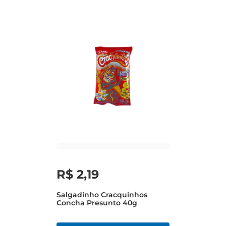
R$
2
,
19
Salgadinho Cracquinhos
Concha Presunto 40g