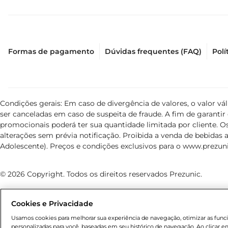
Formas de pagamento
Dúvidas frequentes (FAQ)
Polí
Condições gerais: Em caso de divergência de valores, o valor v
ser canceladas em caso de suspeita de fraude. A fim de garant
promocionais poderá ter sua quantidade limitada por cliente. Os
alterações sem prévia notificação. Proibida a venda de bebidas al
Adolescente). Preços e condições exclusivos para o
www.prezuni
© 2026 Copyright. Todos os direitos reservados Prezunic.
Cookies e Privacidade
Usamos cookies para melhorar sua experiência de navegação, otimizar as funcio
personalizadas para você, baseadas em seu histórico de navegação. Ao clicar