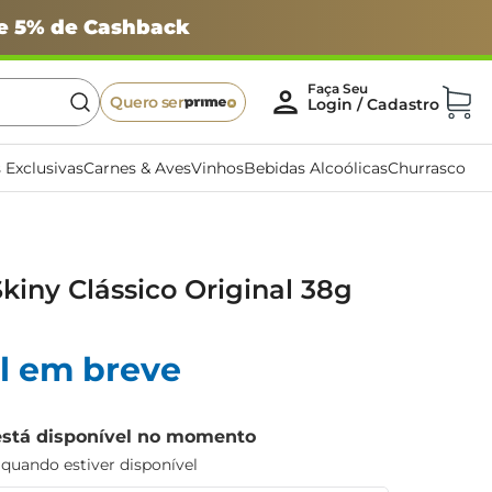
 e 5% de Cashback
Quero ser
 Exclusivas
Carnes & Aves
Vinhos
Bebidas Alcoólicas
Churrasco
kiny Clássico Original 38g
l em breve
está disponível no momento
uando estiver disponível