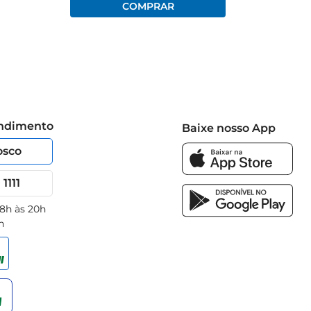
endimento
Baixe nosso App
osco
1111
 8h às 20h
h