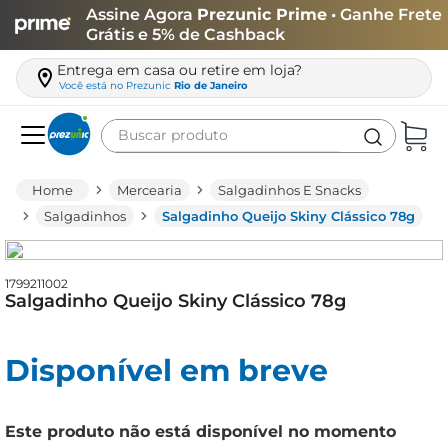
Assine Agora
Prezunic Prime
• Ganhe Frete
Grátis e 5% de Cashback
Entrega em casa ou retire em loja?
Você está no
Prezunic
Rio de Janeiro
Buscar produto
Termos mais buscados
Mercearia
Salgadinhos E Snacks
carne
Salgadinhos
Salgadinho Queijo Skiny Clássico 78g
leite
café
1799211002
Salgadinho Queijo Skiny Clássico 78g
queijo
azeite
Disponível em breve
biscoito
arroz
Este produto não está disponível no momento