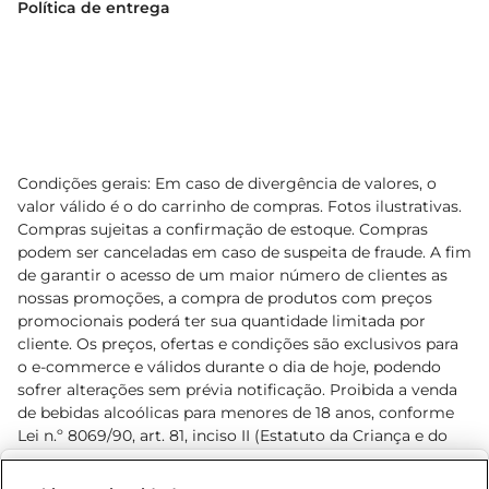
Política de entrega
Condições gerais: Em caso de divergência de valores, o
valor válido é o do carrinho de compras. Fotos ilustrativas.
Compras sujeitas a confirmação de estoque. Compras
podem ser canceladas em caso de suspeita de fraude. A fim
de garantir o acesso de um maior número de clientes as
nossas promoções, a compra de produtos com preços
promocionais poderá ter sua quantidade limitada por
cliente. Os preços, ofertas e condições são exclusivos para
o e-commerce e válidos durante o dia de hoje, podendo
sofrer alterações sem prévia notificação. Proibida a venda
de bebidas alcoólicas para menores de 18 anos, conforme
Lei n.º 8069/90, art. 81, inciso II (Estatuto da Criança e do
Adolescente). Preços e condições exclusivos para o
www.prezunic.com.br
, podendo sofrer alterações sem aviso
Selecione sua região: