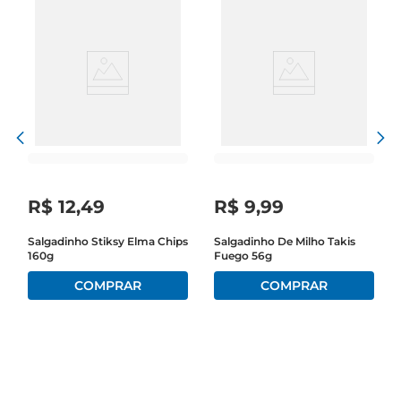
R$
12
,
49
R$
9
,
99
o
Salgadinho Stiksy Elma Chips
Salgadinho De Milho Takis
160g
Fuego 56g