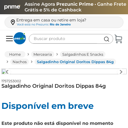
Assine Agora
Prezunic Prime
• Ganhe Frete
Grátis e 5% de Cashback
Entrega em casa ou retire em loja?
Você está no
Prezunic
Rio de Janeiro
Buscar produto
Termos mais buscados
Mercearia
Salgadinhos E Snacks
carne
Nachos
Salgadinho Original Doritos Dippas 84g
leite
café
1757253002
Salgadinho Original Doritos Dippas 84g
queijo
biscoito
Disponível em breve
azeite
arroz
Este produto não está disponível no momento