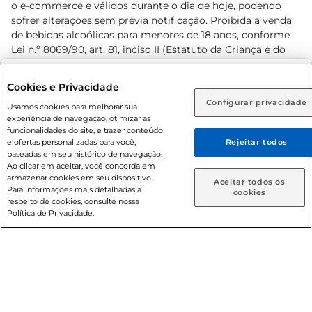
o e-commerce e válidos durante o dia de hoje, podendo
sofrer alterações sem prévia notificação. Proibida a venda
de bebidas alcoólicas para menores de 18 anos, conforme
Lei n.º 8069/90, art. 81, inciso II (Estatuto da Criança e do
Adolescente). Preços e condições exclusivos para o
www.prezunic.com.br
, podendo sofrer alterações sem aviso
Selecione sua região:
Cookies e Privacidade
prévio. O valor mínimo para as compras on-line é de R$
Configurar privacidade
Rio de Janeiro (RJ)
Goiás (GO)
Usamos cookies para melhorar sua
80,00.
experiência de navegação, otimizar as
Ou
funcionalidades do site, e trazer conteúdo
e ofertas personalizadas para você,
Rejeitar todos
Caso queira comprar online, informe como deseja receber
baseadas em seu histórico de navegação.
suas compras:
Ao clicar em aceitar, você concorda em
armazenar cookies em seu dispositivo.
© 2026 Copyright. Todos os direitos
Aceitar todos os
Para informações mais detalhadas a
Entrega em casa
Retire em Loja
cookies
reservados Prezunic.
respeito de cookies, consulte nossa
Política de Privacidade.
Cencosud Brasil Comercial SA.CNPJ sob n° 39.346.861/0350-
38 . Sediada na Av. das Nações Unidas, 12.995, 21º andar, CEP:
04.578-000, Bairro Brooklin Paulista, na cidade de São Paulo