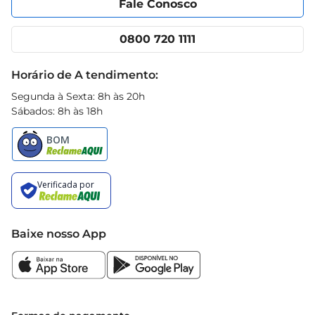
Fale Conosco
Nossas lojas
App Prezunic
Cencosud Media
Clube Prezunic
0800 720 1111
Receitas
Black Friday
Horário de A tendimento:
Segunda à Sexta: 8h às 20h
Sábados: 8h às 18h
Baixe nosso App