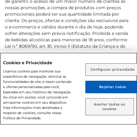
de garantir o acesso de um maior número de clientes as
nossas promoções, a compra de produtos com preços
promocionais poderá ter sua quantidade limitada por
cliente. Os preços, ofertas e condições são exclusivos para
o e-commerce e válidos durante o dia de hoje, podendo
sofrer alterações sem prévia notificação. Proibida a venda
de bebidas alcoólicas para menores de 18 anos, conforme
Lei n.º 8069/90, art. 81, inciso II (Estatuto da Criança e do
Adolescente). Preços e condições exclusivos para o
www.prezunic.com.br
, podendo sofrer alterações sem aviso
Selecione sua região:
Cookies e Privacidade
prévio. O valor mínimo para as compras on-line é de R$
Configurar privacidade
Rio de Janeiro (RJ)
Goiás (GO)
Usamos cookies para melhorar sua
80,00.
experiência de navegação, otimizar as
Ou
funcionalidades do site, e trazer conteúdo
e ofertas personalizadas para você,
Rejeitar todos
Caso queira comprar online, informe como deseja receber
baseadas em seu histórico de navegação.
suas compras:
Ao clicar em aceitar, você concorda em
armazenar cookies em seu dispositivo.
© 2026 Copyright. Todos os direitos
Aceitar todos os
Para informações mais detalhadas a
Entrega em casa
Retire em Loja
cookies
reservados Prezunic.
respeito de cookies, consulte nossa
Política de Privacidade.