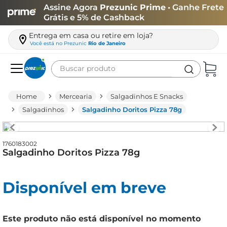
Assine Agora
Prezunic Prime
• Ganhe Frete
Grátis e 5% de Cashback
Entrega em casa ou retire em loja?
Você está no
Prezunic
Rio de Janeiro
Buscar produto
Termos mais buscados
Mercearia
Salgadinhos E Snacks
carne
Salgadinhos
Salgadinho Doritos Pizza 78g
leite
café
1760183002
Salgadinho Doritos Pizza 78g
queijo
arroz
Disponível em breve
azeite
biscoito
Este produto não está disponível no momento