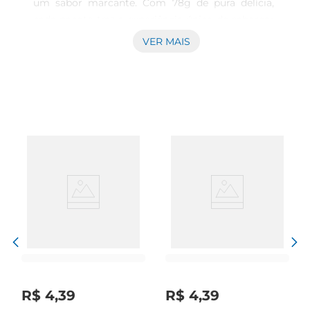
um sabor marcante. Com 78g de pura delícia, 
cada pacote traz a experiência única de saborear 
uma fatia de pizza, mas em forma de salgadinho. 
VER MAIS
Ideal para acompanhar momentos de 
descontração, seja em festas, reuniões com 
amigos ou até mesmo para um lanche rápido 
durante o dia.\nQualidade e sabor que você pode 
confiar  \nProduzido com ingredientes 
selecionados, o Doritos Pizza oferece um sabor 
autêntico e uma textura crocante que agrada a 
todos os paladares. A combinação de temperos 
que remete ao sabor da pizza garante que cada 
pedaço seja uma verdadeira festa para o seu 
paladar. Além disso, a embalagem prática facilita 
o transporte, permitindo que você leve essa 
delícia para qualquer lugar.\nPerfeito para 
compartilhar ou saborear sozinho  \nSeja em um 
encontro com amigos ou em um momento de 
R$
4
,
39
R$
4
,
39
relaxamento, o salgadinho Doritos Pizza é 