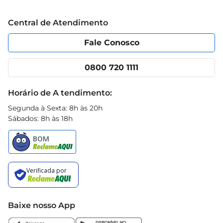
Grupo Cencosud
qualidade e um bom lanche. Aproveite cada 
Trabalhe conosco
Blog Prezunic
momento com Doritos e transforme suas pausas 
Central de Atendimento
Política de Privacidade
Código de Ética
em experiências deliciosas
Portal do fornecedor
Encartes
Fale Conosco
Nossas lojas
App Prezunic
Cencosud Media
Clube Prezunic
0800 720 1111
Receitas
Black Friday
Horário de A tendimento:
Segunda à Sexta: 8h às 20h
Sábados: 8h às 18h
Baixe nosso App