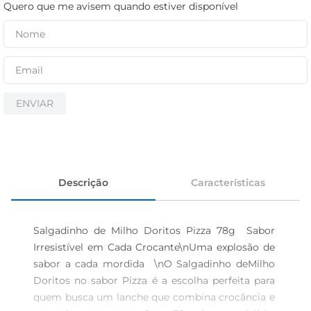
cerveja
Quero que me avisem quando estiver disponível
iogurte
papel higiênico
ENVIAR
Descrição
Características
Salgadinho de Milho Doritos Pizza 78g  Sabor 
Irresistível em Cada Crocante\nUma explosão de 
sabor a cada mordida  \nO Salgadinho deMilho 
Doritos no sabor Pizza é a escolha perfeita para 
quem busca um lanche que combina crocância e 