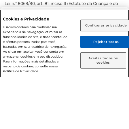
Lei n.º 8069/90, art. 81, inciso II (Estatuto da Criança e do
Adolescente). Preços e condições exclusivos para o
www.prezunic.com.br
, podendo sofrer alterações sem aviso
Selecione sua região:
Cookies e Privacidade
prévio. O valor mínimo para as compras on-line é de R$
Configurar privacidade
Rio de Janeiro (RJ)
Goiás (GO)
Usamos cookies para melhorar sua
80,00.
experiência de navegação, otimizar as
Ou
funcionalidades do site, e trazer conteúdo
e ofertas personalizadas para você,
Rejeitar todos
Caso queira comprar online, informe como deseja receber
baseadas em seu histórico de navegação.
suas compras:
Ao clicar em aceitar, você concorda em
armazenar cookies em seu dispositivo.
© 2026 Copyright. Todos os direitos
Aceitar todos os
Para informações mais detalhadas a
Entrega em casa
Retire em Loja
cookies
reservados Prezunic.
respeito de cookies, consulte nossa
Política de Privacidade.
Cencosud Brasil Comercial SA.CNPJ sob n° 39.346.861/0350-
38 . Sediada na Av. das Nações Unidas, 12.995, 21º andar, CEP:
04.578-000, Bairro Brooklin Paulista, na cidade de São Paulo
- SP.