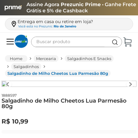
Assine Agora
Prezunic Prime
• Ganhe Frete
Grátis e 5% de Cashback
Entrega em casa ou retire em loja?
Você está no
Prezunic
Rio de Janeiro
Buscar produto
Termos mais buscados
Mercearia
Salgadinhos E Snacks
carne
Salgadinhos
Salgadinho de Milho Cheetos Lua Parmesão 80g
leite
café
queijo
1888597
Salgadinho de Milho Cheetos Lua Parmesão
80g
arroz
biscoito
R$
10
,
99
azeite