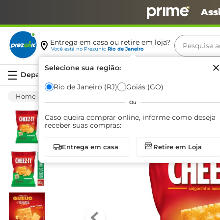
Ass
Pesquise aq
Entrega em casa ou retire em loja?
Você está no
Prezunic
Rio de Janeiro
Termos m
Selecione sua região:
Serviços
carne
Rio de Janeiro (RJ)
Goiás (GO)
Mercearia
Salgadinhos E Snacks
Salgad
leite
Ou
café
Caso queira comprar online, informe como deseja
receber suas compras:
queijo
Entrega em casa
Retire em Loja
biscoit
azeite
arroz
iogurte
papel h