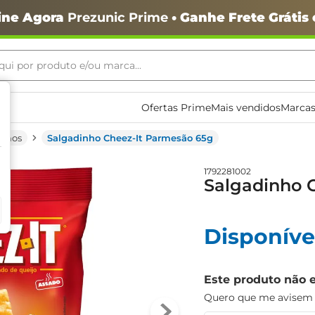
ine Agora
Prezunic Prime
• Ganhe Frete Grátis
ui por produto e/ou marca...
ais buscados
Ofertas Prime
Mais vendidos
Marcas
inhos
Salgadinho Cheez-It Parmesão 65g
1792281002
Salgadinho 
o
Disponíve
Este produto não 
Quero que me avisem q
igiênico