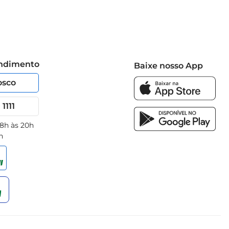
endimento
Baixe nosso App
osco
1111
 8h às 20h
h