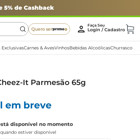
 e 5% de Cashback
Quero ser
 Exclusivas
Carnes & Aves
Vinhos
Bebidas Alcoólicas
Churrasco
Cheez-It Parmesão 65g
l em breve
está disponível no momento
uando estiver disponível