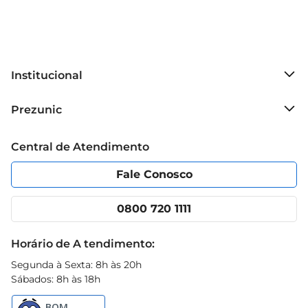
Institucional
Sobre o Prezunic
Prezunic
Grupo Cencosud
Trabalhe conosco
Blog Prezunic
Central de Atendimento
Política de Privacidade
Código de Ética
Portal do fornecedor
Encartes
Fale Conosco
Nossas lojas
App Prezunic
Cencosud Media
Clube Prezunic
0800 720 1111
Receitas
Black Friday
Horário de A tendimento:
Segunda à Sexta: 8h às 20h
Sábados: 8h às 18h