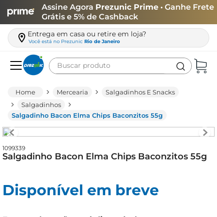
Assine Agora
Prezunic Prime
• Ganhe Frete
Grátis e 5% de Cashback
Entrega em casa ou retire em loja?
Você está no
Prezunic
Rio de Janeiro
Buscar produto
Termos mais buscados
Mercearia
Salgadinhos E Snacks
carne
Salgadinhos
Salgadinho Bacon Elma Chips Baconzitos 55g
leite
café
1099339
queijo
Salgadinho Bacon Elma Chips Baconzitos 55g
biscoito
azeite
Disponível em breve
arroz