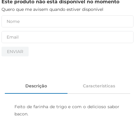
iogurte
Este produto não está disponível no momento
Quero que me avisem quando estiver disponível
papel higiênico
cerveja
ENVIAR
Descrição
Características
Feito de farinha de trigo e com o delicioso sabor 
bacon.