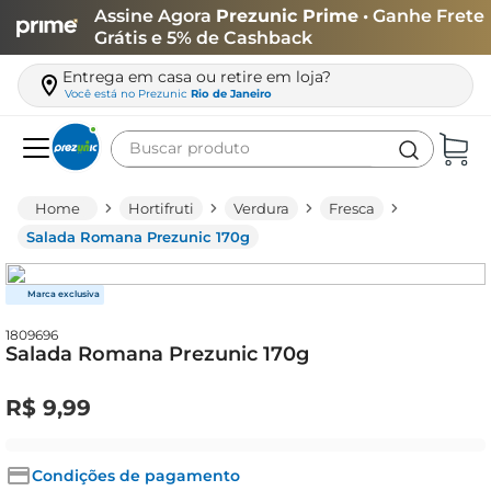
Assine Agora
Prezunic Prime
• Ganhe Frete
Grátis e 5% de Cashback
Entrega em casa ou retire em loja?
Você está no
Prezunic
Rio de Janeiro
Buscar produto
Termos mais buscados
Hortifruti
Verdura
Fresca
carne
Salada Romana Prezunic 170g
leite
café
1809696
queijo
Salada Romana Prezunic 170g
arroz
R$
9
,
99
biscoito
azeite
Condições de pagamento