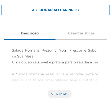
iogurte
papel higiênico
ADICIONAR AO CARRINHO
cerveja
Descrição
Características
Salada Romana Prezunic 170g  Frescor e Sabor 
na Sua Mesa

Uma opção saudável e prática para o seu dia a dia 
A Salada Romana Prezunic é a escolha perfeita 
para quem busca uma refeição leve e nutritiva. 
Com 170g de folhas frescas e crocantes, essa 
salada traz o sabor autêntico da romaine, ideal 
VER MAIS
para complementar suas refeições ou servir 
como um lanche saudável. Pronta para consumo, 
ela é umaalternativa prática para quem tem uma 