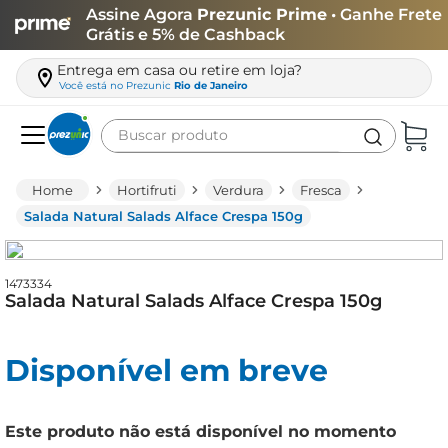
Assine Agora
Prezunic Prime
• Ganhe Frete
Grátis e 5% de Cashback
Entrega em casa ou retire em loja?
Você está no
Prezunic
Rio de Janeiro
Buscar produto
Termos mais buscados
Hortifruti
Verdura
Fresca
carne
Salada Natural Salads Alface Crespa 150g
leite
café
1473334
Salada Natural Salads Alface Crespa 150g
queijo
arroz
Disponível em breve
azeite
biscoito
Este produto não está disponível no momento