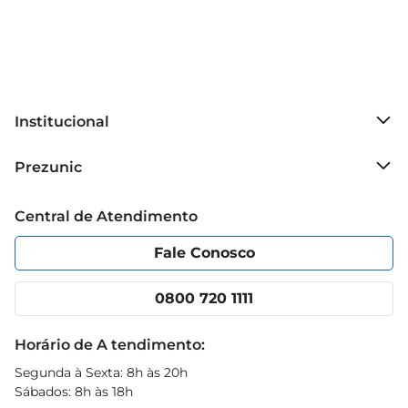
Institucional
Sobre o Prezunic
Prezunic
Grupo Cencosud
Trabalhe conosco
Blog Prezunic
Central de Atendimento
Política de Privacidade
Código de Ética
Portal do fornecedor
Encartes
Fale Conosco
Nossas lojas
App Prezunic
Cencosud Media
Clube Prezunic
0800 720 1111
Receitas
Black Friday
Horário de A tendimento:
Segunda à Sexta: 8h às 20h
Sábados: 8h às 18h