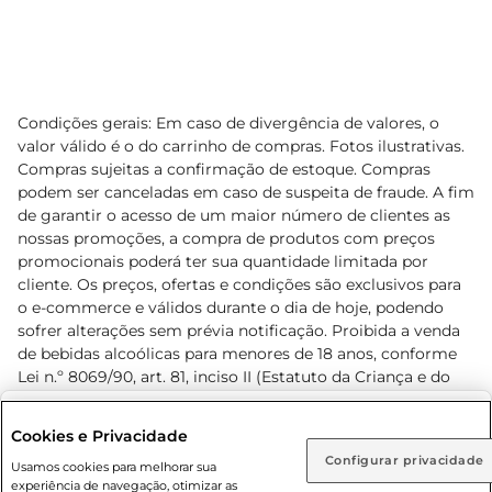
Condições gerais: Em caso de divergência de valores, o
valor válido é o do carrinho de compras. Fotos ilustrativas.
Compras sujeitas a confirmação de estoque. Compras
podem ser canceladas em caso de suspeita de fraude. A fim
de garantir o acesso de um maior número de clientes as
nossas promoções, a compra de produtos com preços
promocionais poderá ter sua quantidade limitada por
cliente. Os preços, ofertas e condições são exclusivos para
o e-commerce e válidos durante o dia de hoje, podendo
sofrer alterações sem prévia notificação. Proibida a venda
de bebidas alcoólicas para menores de 18 anos, conforme
Lei n.º 8069/90, art. 81, inciso II (Estatuto da Criança e do
Adolescente). Preços e condições exclusivos para o
www.prezunic.com.br
, podendo sofrer alterações sem aviso
Selecione sua região:
Cookies e Privacidade
prévio. O valor mínimo para as compras on-line é de R$
Configurar privacidade
Rio de Janeiro (RJ)
Goiás (GO)
Usamos cookies para melhorar sua
80,00.
experiência de navegação, otimizar as