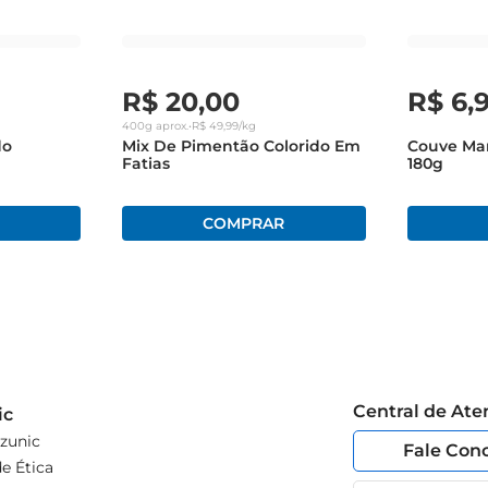
R$
20
,
00
R$
6
,
400g
aprox.
•
R$
49
,
99
/kg
do
Mix De Pimentão Colorido Em
Couve Man
Fatias
180g
Central de At
ic
zunic
Fale Con
e Ética