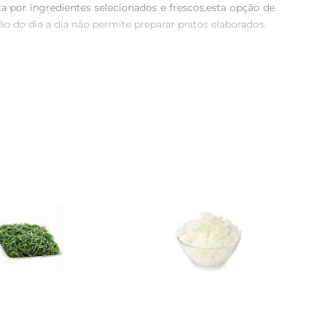
 por ingredientes selecionados e frescos,esta opção de 
 do dia a dia não permite preparar pratos elaborados. 

sabor autêntica. São ingredientes que proporcionam um 
anche, essa saladaé uma alternativa saudável que pode ser 
orear a salada em poucos minutos, ideal para levar ao 
 a facilidade de ter uma refeição saborosa a qualquer 
esmo como prato principal, especialmente para aqueles 
ica, saborosa e nutritiva, essa é a sua escolha certa.