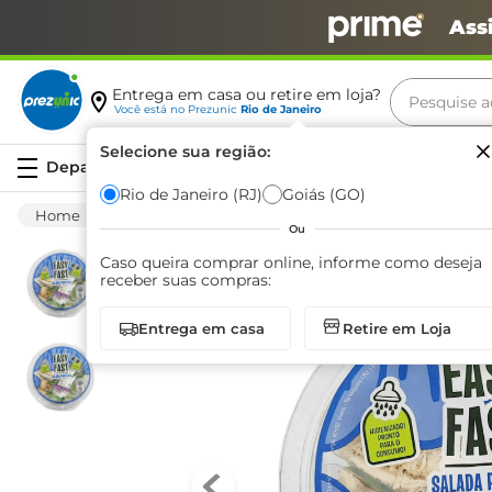
Ass
Pesquise aq
Entrega em casa ou retire em loja?
Você está no
Prezunic
Rio de Janeiro
Termos m
Selecione sua região:
Serviços
carne
Rio de Janeiro (RJ)
Goiás (GO)
Hortifruti
Verdura
Processada
Salad
leite
Ou
café
Caso queira comprar online, informe como deseja
receber suas compras:
queijo
Entrega em casa
Retire em Loja
arroz
azeite
biscoit
cerveja
iogurte