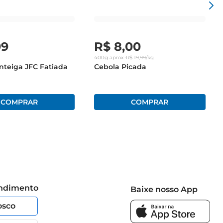
99
R$
8
,
00
400g
aprox.
•
R$
19
,
99
/kg
teiga JFC Fatiada
Cebola Picada
endimento
Baixe nosso App
osco