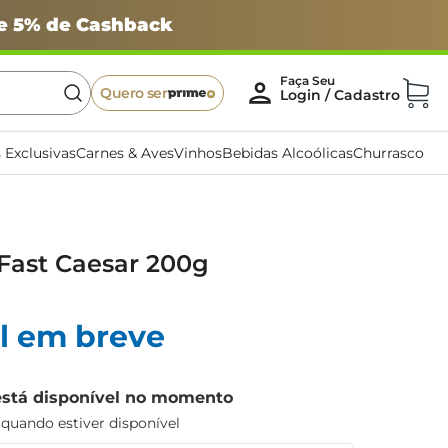
 e 5% de Cashback
Quero ser
 Exclusivas
Carnes & Aves
Vinhos
Bebidas Alcoólicas
Churrasco
Fast Caesar 200g
l em breve
está disponível no momento
uando estiver disponível