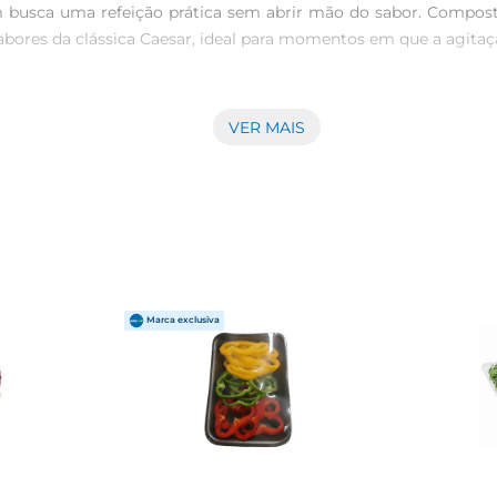
m busca uma refeição prática sem abrir mão do sabor. Composta
bores da clássica Caesar, ideal para momentos em que a agitação
adosamente elaborada, garantindo a você uma experiência de 
VER MAIS
ecia refeições rápidas e nutritivas. Perfeita para o almoço ou l
o ou tofu, tornando sua refeição ainda mais completa. 

Caesar. Com a embalagem já pronta para consumo, você pode sab
ha sempre uma unidade à mão na geladeira e surpreendase com
lada Easy Fast Caesar é perfeita para acompanhamentos ouaté m
você procura levando para sua rotina uma refeição que seja prát