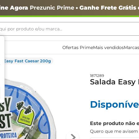
ine Agora
Prezunic Prime
• Ganhe Frete Grátis
ui por produto e/ou marca...
ais buscados
Ofertas Prime
Mais vendidos
Marcas
a Easy Fast Caesar 200g
1871289
Salada Easy 
Disponíve
o
Este produto não 
Quero que me avisem q