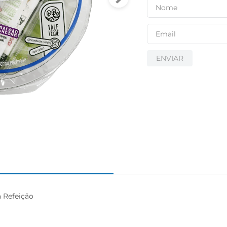
igiênico
ENVIAR
Refeição   
