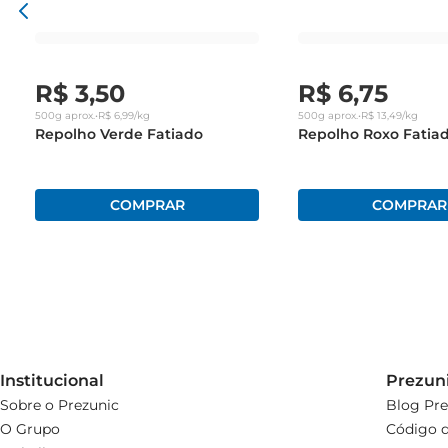
R$
3
,
50
R$
6
,
75
500g
aprox.
•
R$
6
,
99
/kg
500g
aprox.
•
R$
13
,
49
/kg
Repolho Verde Fatiado
Repolho Roxo Fatia
Institucional
Prezun
Sobre o Prezunic
Blog Pre
O Grupo
Código d