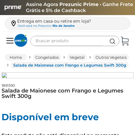
Assine Agora
Prezunic Prime
• Ganhe Frete
Grátis e 5% de Cashback
Entrega em casa ou retire em loja?
Você está no
Prezunic
Rio de Janeiro
Buscar produto
Termos mais buscados
Congelados
Vegetal
Outros Vegetais
carne
Salada de Maionese com Frango e Legumes Swift 300g
leite
café
1891390
Salada de Maionese com Frango e Legumes
queijo
Swift 300g
arroz
Disponível em breve
azeite
biscoito