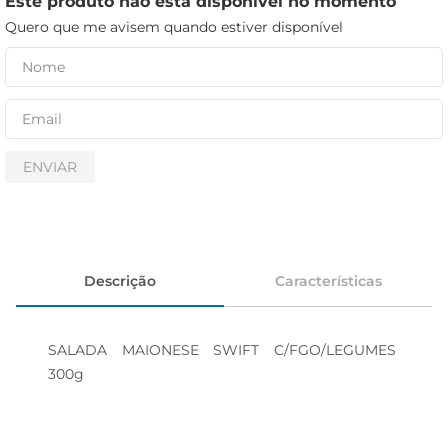
Este produto não está disponível no momento
cerveja
Quero que me avisem quando estiver disponível
iogurte
papel higiênico
ENVIAR
Descrição
Características
SALADA MAIONESE SWIFT C/FGO/LEGUMES 
300g