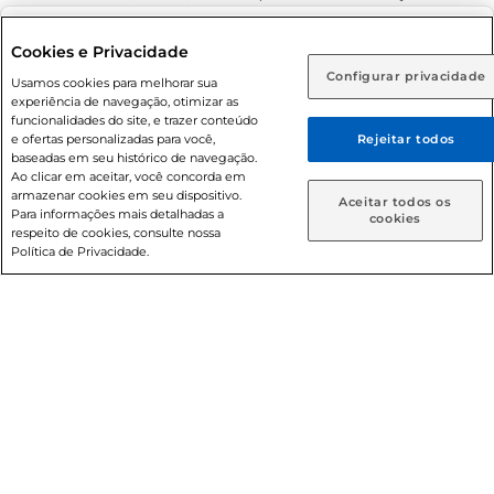
Adolescente). Preços e condições exclusivos para o
www.prezunic.com.br
, podendo sofrer alterações sem aviso
Selecione sua região:
Cookies e Privacidade
prévio. O valor mínimo para as compras on-line é de R$
Configurar privacidade
Rio de Janeiro (RJ)
Goiás (GO)
Usamos cookies para melhorar sua
80,00.
experiência de navegação, otimizar as
Ou
funcionalidades do site, e trazer conteúdo
e ofertas personalizadas para você,
Rejeitar todos
Caso queira comprar online, informe como deseja receber
baseadas em seu histórico de navegação.
suas compras:
Ao clicar em aceitar, você concorda em
armazenar cookies em seu dispositivo.
© 2026 Copyright. Todos os direitos
Aceitar todos os
Para informações mais detalhadas a
Entrega em casa
Retire em Loja
cookies
reservados Prezunic.
respeito de cookies, consulte nossa
Política de Privacidade.
Cencosud Brasil Comercial SA.CNPJ sob n° 39.346.861/0350-
38 . Sediada na Av. das Nações Unidas, 12.995, 21º andar, CEP:
04.578-000, Bairro Brooklin Paulista, na cidade de São Paulo
- SP.