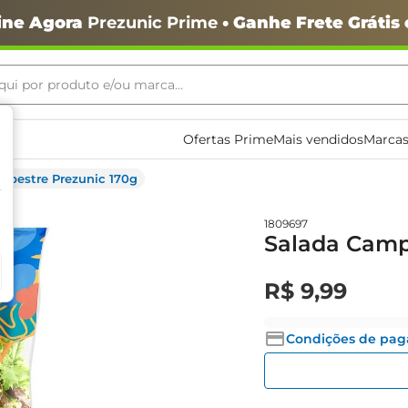
ine Agora
Prezunic Prime
• Ganhe Frete Grátis
ui por produto e/ou marca...
ais buscados
Ofertas Prime
Mais vendidos
Marcas
mpestre Prezunic 170g
1809697
Salada Camp
R$
9
,
99
o
Condições de pa