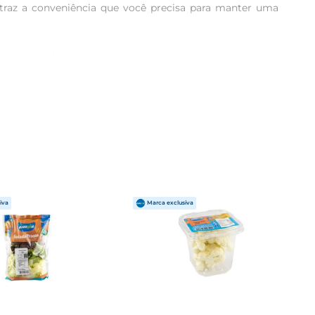
raz a conveniência que você precisa para manter uma 
c é elaborada com vegetais selecionados, que preservam 
ando uma explosão de sabores e texturas a cada garfada. 
mestar.

 prato principal, em um piquenique ou como um lanche 
 a salada com molhos ou ingredientes adicionais, como 
a quemtem uma rotina agitada, essa salada é uma opção 
vir, sem necessidade de preparo adicional.

dieta equilibrada. É uma escolha que promove a saúde e 