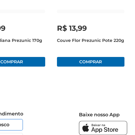
99
R$
13
,
99
aliana Prezunic 170g
Couve Flor Prezunic Pote 220g
endimento
Baixe nosso App
osco