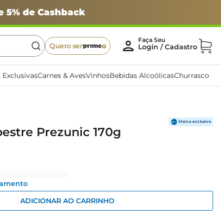
 e 5% de Cashback
Quero ser
 Exclusivas
Carnes & Aves
Vinhos
Bebidas Alcoólicas
Churrasco
estre Prezunic 170g
gamento
ADICIONAR AO CARRINHO