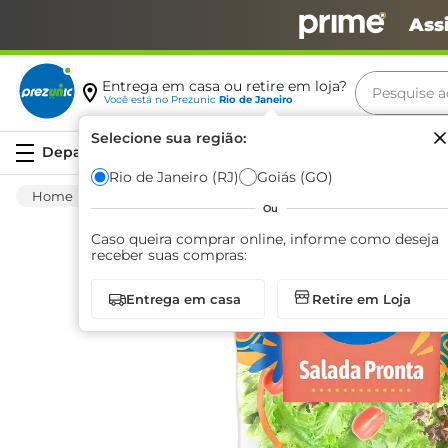
Ass
Pesquise aq
Entrega em casa ou retire em loja?
Você está no
Prezunic
Rio de Janeiro
Termos m
Selecione sua região:
Serviços
carne
Rio de Janeiro (RJ)
Goiás (GO)
Hortifruti
Verdura
Fresca
Salada Ca
leite
Ou
café
Caso queira comprar online, informe como deseja
receber suas compras:
queijo
Entrega em casa
Retire em Loja
arroz
biscoit
azeite
cerveja
iogurte