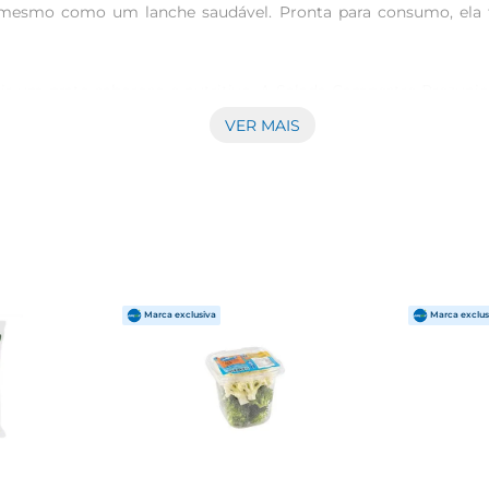
é mesmo como um lanche saudável. Pronta para consumo, ela t
ir um prato saboroso e nutritivo. A Salada Campestre Prezuni
ura de alface, cenoura, repolho e outros vegetais, proporcion
VER MAIS
 oferece uma variedade de nutrientes essenciais para o seu be
zada em diversas ocasiões. Seja como acompanhamento para um
nte às suas necessidades. Além disso, você pode incrementar
ica, que facilita o transporte e o armazenamento. Ideal par
ha uma refeição nutritiva em poucos minutos. Basta abrir e ser
 excelente fonte de fibras e vitaminas, contribuindo para uma 
 rica em nutrientes. 

é fácil incluir mais frescor e sabor nas suas refeições diárias