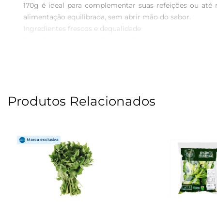
170g é ideal para complementar suas refeições ou at
alimentação equilibrada, sem abrir mão do sabor.

Ingredientes frescos e dequalidade  

A qualidade dos ingredientes é fundamental para garant
seu frescor e crocância. Cada embalagem contém uma mist
Essa combinação não só enriquece o paladar, mas também
Versatilidade para diferentes ocasiões  

Esta salada é extremamente versátil e pode ser utili
Produtos Relacionados
rápido, a Salada Campestre Prezunic se adapta facilme
proteínas, para tornála ainda mais completa e saborosa.

Praticidade e conveniência  

A Salada Campestre Prezunic vem em uma embalagem prát
que combina saúde e praticidade, permitindo que você ten
Informações nutricionais  

Cada porção de 170g da Salada Campestre Prezunic é uma
o bemestar, ajudando a manter uma alimentação variada e
Experimente a Salada Campestre Prezunic e descubra como 