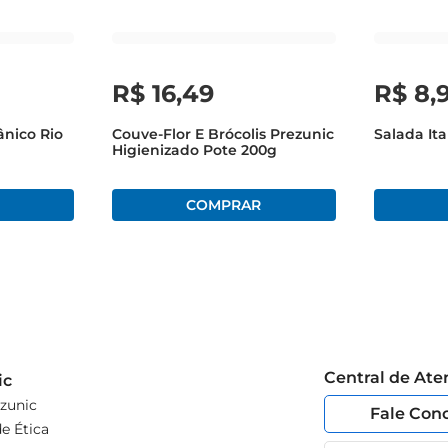
R$
16
,
49
R$
8
,
ânico Rio
Couve-Flor E Brócolis Prezunic
Salada It
Higienizado Pote 200g
Central de At
ic
zunic
Fale Con
e Ética