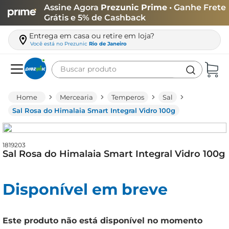
Assine Agora
Prezunic Prime
• Ganhe Frete
Grátis e 5% de Cashback
Entrega em casa ou retire em loja?
Você está no
Prezunic
Rio de Janeiro
Buscar produto
Termos mais buscados
Mercearia
Temperos
Sal
carne
Sal Rosa do Himalaia Smart Integral Vidro 100g
leite
café
1819203
Sal Rosa do Himalaia Smart Integral Vidro 100g
queijo
arroz
Disponível em breve
azeite
biscoito
Este produto não está disponível no momento