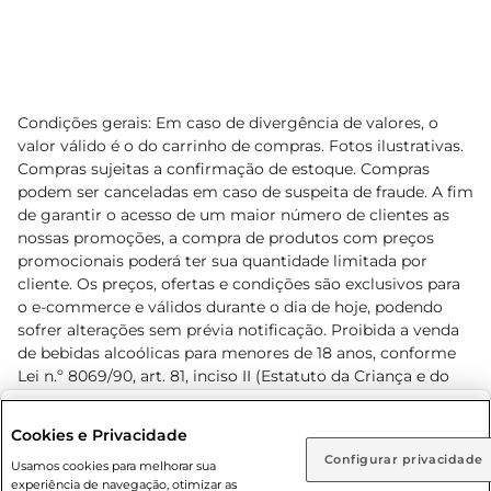
Condições gerais: Em caso de divergência de valores, o
valor válido é o do carrinho de compras. Fotos ilustrativas.
Compras sujeitas a confirmação de estoque. Compras
podem ser canceladas em caso de suspeita de fraude. A fim
de garantir o acesso de um maior número de clientes as
nossas promoções, a compra de produtos com preços
promocionais poderá ter sua quantidade limitada por
cliente. Os preços, ofertas e condições são exclusivos para
o e-commerce e válidos durante o dia de hoje, podendo
sofrer alterações sem prévia notificação. Proibida a venda
de bebidas alcoólicas para menores de 18 anos, conforme
Lei n.º 8069/90, art. 81, inciso II (Estatuto da Criança e do
Adolescente). Preços e condições exclusivos para o
www.prezunic.com.br
, podendo sofrer alterações sem aviso
Selecione sua região:
Cookies e Privacidade
prévio. O valor mínimo para as compras on-line é de R$
Configurar privacidade
Rio de Janeiro (RJ)
Goiás (GO)
Usamos cookies para melhorar sua
80,00.
experiência de navegação, otimizar as