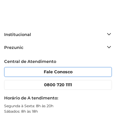
Institucional
Sobre o Prezunic
Prezunic
Grupo Cencosud
Trabalhe conosco
Blog Prezunic
Central de Atendimento
Política de Privacidade
Código de Ética
Portal do fornecedor
Encartes
Fale Conosco
Nossas lojas
App Prezunic
Cencosud Media
Clube Prezunic
0800 720 1111
Receitas
Black Friday
Horário de A tendimento:
Segunda à Sexta: 8h às 20h
Sábados: 8h às 18h