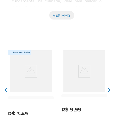
fundamental na culinária, ideal para realçar o 
sabor dos mais variados pratos. Com 1 kg de 
produto, ele se torna uma opção prática e 
VER MAIS
econômica para quem busca qualidade na 
cozinha. Este sal é perfeito para temperar carnes, 
peixes, legumes e até mesmo para a preparação 
deconservas, garantindo que suas receitas 
fiquem sempre saborosas e bem temperadas.

Características do produto  

Produzido com rigorosos padrões de qualidade, o 
Sal Cisne Grosso apresenta grânulos maiores, que 
permitem uma melhor distribuição do sabor nos 
alimentos. Sua composição é 100 natural, sem 
aditivos químicos, o que o torna uma escolha 
saudável para o dia a dia. Além disso, sua 
embalagem de 1 kg é ideal para o uso doméstico, 
proporcionando uma durabilidade que atende às 
R$
9
,
99
necessidades de toda a família.

R$
3
,
49