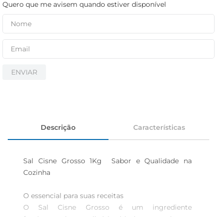
iogurte
Quero que me avisem quando estiver disponível
papel higiênico
cerveja
ENVIAR
Descrição
Características
Sal Cisne Grosso 1Kg  Sabor e Qualidade na 
Cozinha

O essencial para suas receitas  

O Sal Cisne Grosso é um ingrediente 