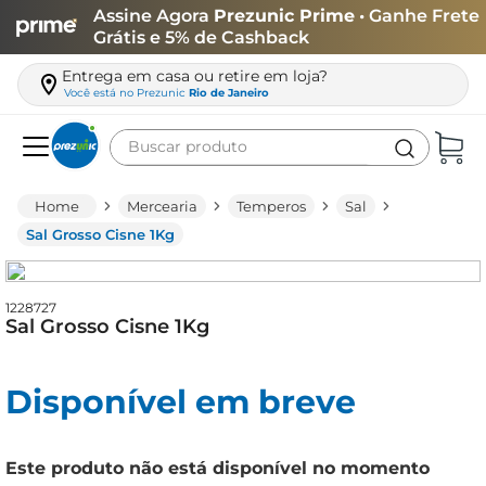
Assine Agora
Prezunic Prime
• Ganhe Frete
Grátis e 5% de Cashback
Entrega em casa ou retire em loja?
Você está no
Prezunic
Rio de Janeiro
Buscar produto
Termos mais buscados
Mercearia
Temperos
Sal
carne
Sal Grosso Cisne 1Kg
leite
café
1228727
Sal Grosso Cisne 1Kg
queijo
biscoito
Disponível em breve
azeite
arroz
Este produto não está disponível no momento