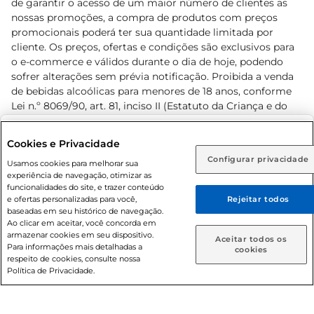
de garantir o acesso de um maior número de clientes as
nossas promoções, a compra de produtos com preços
promocionais poderá ter sua quantidade limitada por
cliente. Os preços, ofertas e condições são exclusivos para
o e-commerce e válidos durante o dia de hoje, podendo
sofrer alterações sem prévia notificação. Proibida a venda
de bebidas alcoólicas para menores de 18 anos, conforme
Lei n.º 8069/90, art. 81, inciso II (Estatuto da Criança e do
Adolescente). Preços e condições exclusivos para o
www.prezunic.com.br
, podendo sofrer alterações sem aviso
Selecione sua região:
Cookies e Privacidade
prévio. O valor mínimo para as compras on-line é de R$
Configurar privacidade
Rio de Janeiro (RJ)
Goiás (GO)
Usamos cookies para melhorar sua
80,00.
experiência de navegação, otimizar as
Ou
funcionalidades do site, e trazer conteúdo
e ofertas personalizadas para você,
Rejeitar todos
Caso queira comprar online, informe como deseja receber
baseadas em seu histórico de navegação.
suas compras:
Ao clicar em aceitar, você concorda em
armazenar cookies em seu dispositivo.
© 2026 Copyright. Todos os direitos
Aceitar todos os
Para informações mais detalhadas a
Entrega em casa
Retire em Loja
cookies
reservados Prezunic.
respeito de cookies, consulte nossa
Política de Privacidade.