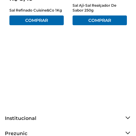
Sal Aji-Sal Realçador De
Sal Refinado Cuisine&Co 1Kg
Sabor 250g
Versatilidade na cozinha  

Este sal é extremamente versátil e pode ser 
utilizado em diversas preparações. Desde o 
tempero de carnes assadas até a finalização de 
pratos, o Sal Cisne Grosso é um aliado na hora de 
cozinhar. Sua textura permite que ele se dissolva 
facilmente, garantindo que o sabor seja 
absorvido de maneira uniforme. Experimente 
utilizálo em marinadas ou na preparação de 
saladas, e descubra como ele pode transformar 
suas refeições.

Dicas de uso  

Para um melhor aproveitamento do Sal Cisne 
Grosso, recomendase utilizálo com moderação, 
Institucional
ajustando a quantidade de acordo com o seu 
gosto pessoal e o tipo de prato que está sendo 
Sobre o Prezunic
Prezunic
preparado. Lembrese de que o sal pode 