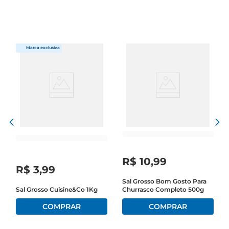
família, o Sal Parrilla transforma cada pedaço de 
carne em uma verdadeira iguaria.

Mistura de temperos equilibrada  

Este produto combina sal com especiarias 
selecionadas, criando uma mistura equilibrada 
que se adapta a diferentes tipos de carne, como 
bovina, suína e aves. O resultado é um tempero 
que não só intensifica o sabor, mas também 
agrega um toque especial às suas receitas. Com 
o Sal Parrilla, suas carnes ficam suculentas e 
cheias de sabor, garantindo que todos os 
convidados fiquem satisfeitos.

Praticidade na cozinha  

R$
10
,
99
O Sal Parrilla BR Spices é fácil de usar. Basta 
R$
3
,
99
polvilhar a quantidade desejada sobre a carne 
Sal Grosso Bom Gosto Para
Sal Grosso Cuisine&Co 1Kg
Churrasco Completo 500g
antes de grelhar ou assar. Sua formulação 
permite que o tempero penetre rapidamente, 
garantindo que cada pedaço fique bem saboroso. 
Além disso, a embalagem prática facilita o 