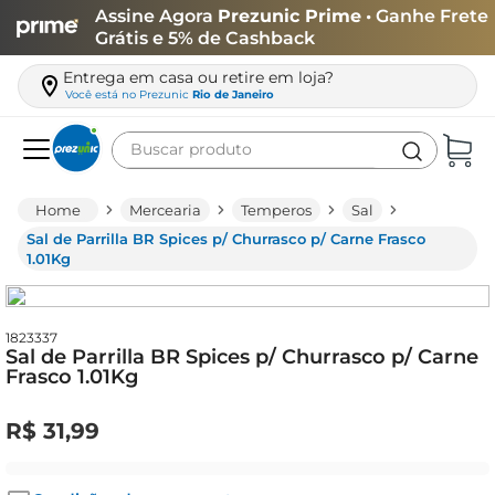
Assine Agora
Prezunic Prime
• Ganhe Frete
Grátis e 5% de Cashback
Entrega em casa ou retire em loja?
Você está no
Prezunic
Rio de Janeiro
Buscar produto
Termos mais buscados
Mercearia
Temperos
Sal
carne
Sal de Parrilla BR Spices p/ Churrasco p/ Carne Frasco
1.01Kg
leite
café
1823337
queijo
Sal de Parrilla BR Spices p/ Churrasco p/ Carne
Frasco 1.01Kg
biscoito
azeite
R$
31
,
99
arroz