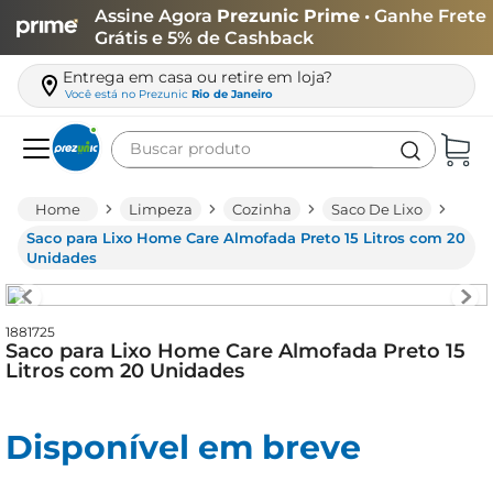
Assine Agora
Prezunic Prime
• Ganhe Frete
Grátis e 5% de Cashback
Entrega em casa ou retire em loja?
Você está no
Prezunic
Rio de Janeiro
Buscar produto
Termos mais buscados
Limpeza
Cozinha
Saco De Lixo
carne
Saco para Lixo Home Care Almofada Preto 15 Litros com 20
Unidades
leite
café
1881725
queijo
Saco para Lixo Home Care Almofada Preto 15
Litros com 20 Unidades
arroz
azeite
Disponível em breve
biscoito