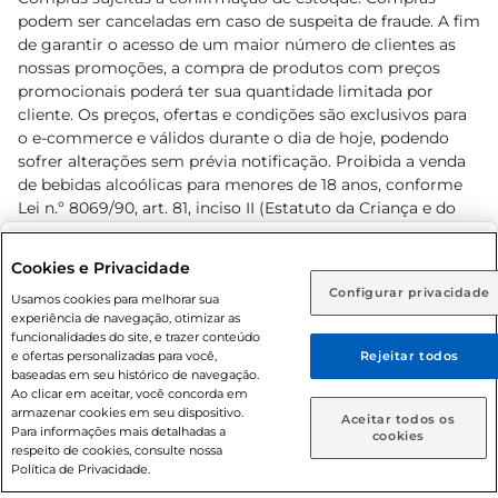
podem ser canceladas em caso de suspeita de fraude. A fim
de garantir o acesso de um maior número de clientes as
nossas promoções, a compra de produtos com preços
promocionais poderá ter sua quantidade limitada por
cliente. Os preços, ofertas e condições são exclusivos para
o e-commerce e válidos durante o dia de hoje, podendo
sofrer alterações sem prévia notificação. Proibida a venda
de bebidas alcoólicas para menores de 18 anos, conforme
Lei n.º 8069/90, art. 81, inciso II (Estatuto da Criança e do
Adolescente). Preços e condições exclusivos para o
www.prezunic.com.br
, podendo sofrer alterações sem aviso
Selecione sua região:
Cookies e Privacidade
prévio. O valor mínimo para as compras on-line é de R$
Configurar privacidade
Rio de Janeiro (RJ)
Goiás (GO)
Usamos cookies para melhorar sua
80,00.
experiência de navegação, otimizar as
Ou
funcionalidades do site, e trazer conteúdo
e ofertas personalizadas para você,
Rejeitar todos
Caso queira comprar online, informe como deseja receber
baseadas em seu histórico de navegação.
suas compras:
Ao clicar em aceitar, você concorda em
armazenar cookies em seu dispositivo.
© 2026 Copyright. Todos os direitos
Aceitar todos os
Para informações mais detalhadas a
Entrega em casa
Retire em Loja
cookies
reservados Prezunic.
respeito de cookies, consulte nossa
Política de Privacidade.