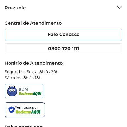
Sobre o Prezunic
Prezunic
Grupo Cencosud
Trabalhe conosco
Blog Prezunic
Central de Atendimento
Política de Privacidade
Código de Ética
Portal do fornecedor
Encartes
Fale Conosco
Nossas lojas
App Prezunic
Cencosud Media
Clube Prezunic
0800 720 1111
Receitas
Black Friday
Horário de A tendimento:
Segunda à Sexta: 8h às 20h
Sábados: 8h às 18h