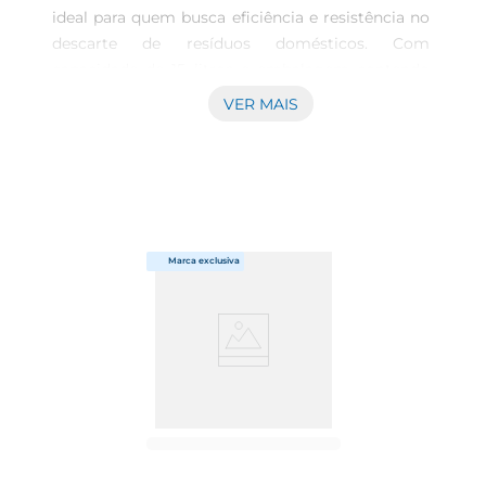
ideal para quem busca eficiência e resistência no 
descarte de resíduos domésticos. Com 
capacidade de 15 litros e embalagem contendo 
20 unidades, ele se destaca pela sua estrutura 
VER MAIS
robusta, sendo perfeito para o uso em diversas 
áreas da casa, desde a cozinha até o 
banheiro.\n\nQualidade que faz a diferença  
\nEste saco para lixo foi desenvolvido para 
oferecer o máximo de durabilidade e resistência, 
proporcionando uma solução eficaz para o seu 
dia a dia. Sua cor preta não apenas traz um 
acabamento elegante, mas também ajuda a 
ocultar o conteúdo, mantendo a estética do 
ambiente. Além disso, a confecção em material 
de alta qualidade garante que não ocorram 
rasgos ou vazamentos durante o uso, evitando 
sujeira e transtornos 
desnecessários.\n\nFacilidade no uso e descarte  