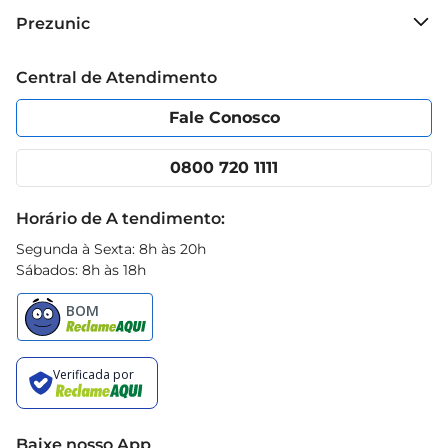
Sobre o Prezunic
Prezunic
Grupo Cencosud
Trabalhe conosco
Blog Prezunic
Central de Atendimento
Política de Privacidade
Código de Ética
Portal do fornecedor
Encartes
Fale Conosco
Nossas lojas
App Prezunic
Cencosud Media
Clube Prezunic
0800 720 1111
Receitas
Black Friday
Horário de A tendimento:
Segunda à Sexta: 8h às 20h
Sábados: 8h às 18h
Baixe nosso App