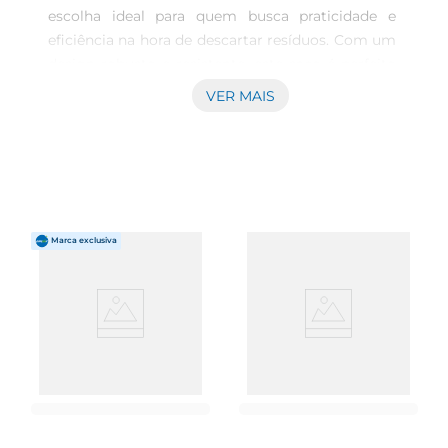
escolha ideal para quem busca praticidade e 
eficiência na hora de descartar resíduos. Com um 
design robusto e resistente, este saco é perfeito 
para uso em casa, no escritório ou em eventos, 
VER MAIS
garantindo que a organização do ambiente seja 
mantida de forma simples e 
eficaz.\n\nSustentabilidade em Primeiro Lugar  
\nProduzido com materiais que respeitam o 
meio ambiente, o Saco Lixo Embalixo Meg Eco é 
uma alternativa consciente para o descarte de 
lixo. Sua fabricação prioriza a redução de 
impactos ambientais, permitindo que você 
contribua para um planeta mais limpo enquanto 
mantém a sua rotina organizada.\n\nCapacidadee 
Versatilidade  \nCom uma capacidade de 50 
litros, este saco é ideal para diferentes tipos de 
resíduos, desde orgânicos até recicláveis. Sua 
dimensão de 100 cm de largura por 80 cm de 