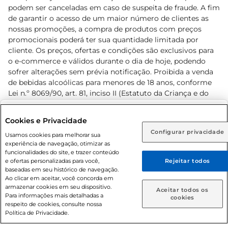
podem ser canceladas em caso de suspeita de fraude. A fim
de garantir o acesso de um maior número de clientes as
nossas promoções, a compra de produtos com preços
promocionais poderá ter sua quantidade limitada por
cliente. Os preços, ofertas e condições são exclusivos para
o e-commerce e válidos durante o dia de hoje, podendo
sofrer alterações sem prévia notificação. Proibida a venda
de bebidas alcoólicas para menores de 18 anos, conforme
Lei n.º 8069/90, art. 81, inciso II (Estatuto da Criança e do
Adolescente). Preços e condições exclusivos para o
www.prezunic.com.br
, podendo sofrer alterações sem aviso
Selecione sua região:
Cookies e Privacidade
prévio. O valor mínimo para as compras on-line é de R$
Configurar privacidade
Rio de Janeiro (RJ)
Goiás (GO)
Usamos cookies para melhorar sua
80,00.
experiência de navegação, otimizar as
Ou
funcionalidades do site, e trazer conteúdo
e ofertas personalizadas para você,
Rejeitar todos
Caso queira comprar online, informe como deseja receber
baseadas em seu histórico de navegação.
suas compras:
Ao clicar em aceitar, você concorda em
armazenar cookies em seu dispositivo.
© 2026 Copyright. Todos os direitos
Aceitar todos os
Para informações mais detalhadas a
Entrega em casa
Retire em Loja
cookies
reservados Prezunic.
respeito de cookies, consulte nossa
Política de Privacidade.