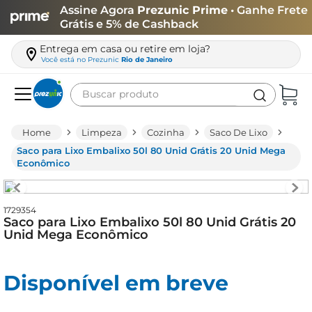
Assine Agora
Prezunic Prime
• Ganhe Frete
Grátis e 5% de Cashback
Entrega em casa ou retire em loja?
Você está no
Prezunic
Rio de Janeiro
Buscar produto
Termos mais buscados
Limpeza
Cozinha
Saco De Lixo
carne
Saco para Lixo Embalixo 50l 80 Unid Grátis 20 Unid Mega
Econômico
leite
café
1729354
queijo
Saco para Lixo Embalixo 50l 80 Unid Grátis 20
Unid Mega Econômico
azeite
biscoito
Disponível em breve
arroz