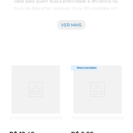
ideal para quem busca praticidade e eficiência na 
hora de descartar resíduos. Com 30 unidades em 
cada rolo, você terá um suprimento duradouro 
para manter sua casa ou escritório sempre 
VER MAIS
limpos e organizados. Esses sacos são projetados 
para suportar uma variedade de resíduos, 
tornandose uma solução versátil para o dia a dia.

Resistência e Capacidade

Feitos com material de alta qualidade, os sacos 
de lixo Prezunic oferecem resistência e 
durabilidade, evitando vazamentos e 
rompimentos. Com uma capacidade de 50 litros, 
eles são perfeitos para uso em ambientes como 
cozinhas, banheiros e áreas externas, onde a 
quantidade de resíduos pode ser maior. A 
robustez do material garante que você possa 
descartar desde restos de alimentos até papéis e 
plásticos com segurança.

Facilidade de Uso  
