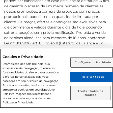
podem ser canceladas em caso de suspeita de fraude. A fim
de garantir o acesso de um maior número de clientes as
nossas promoções, a compra de produtos com preços
promocionais poderá ter sua quantidade limitada por
cliente. Os preços, ofertas e condições são exclusivos para
o e-commerce e válidos durante o dia de hoje, podendo
sofrer alterações sem prévia notificação. Proibida a venda
de bebidas alcoólicas para menores de 18 anos, conforme
Lei n.º 8069/90, art. 81, inciso II (Estatuto da Criança e do
Adolescente). Preços e condições exclusivos para o
www.prezunic.com.br
, podendo sofrer alterações sem aviso
Selecione sua região:
Cookies e Privacidade
prévio. O valor mínimo para as compras on-line é de R$
Configurar privacidade
Rio de Janeiro (RJ)
Goiás (GO)
Usamos cookies para melhorar sua
80,00.
experiência de navegação, otimizar as
Ou
funcionalidades do site, e trazer conteúdo
e ofertas personalizadas para você,
Rejeitar todos
Caso queira comprar online, informe como deseja receber
baseadas em seu histórico de navegação.
suas compras:
Ao clicar em aceitar, você concorda em
armazenar cookies em seu dispositivo.
© 2026 Copyright. Todos os direitos
Aceitar todos os
Para informações mais detalhadas a
Entrega em casa
Retire em Loja
cookies
reservados Prezunic.
respeito de cookies, consulte nossa
Política de Privacidade.