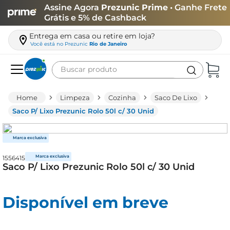
Assine Agora
Prezunic Prime
• Ganhe Frete
Grátis e 5% de Cashback
Entrega em casa ou retire em loja?
Você está no
Prezunic
Rio de Janeiro
Buscar produto
Termos mais buscados
Limpeza
Cozinha
Saco De Lixo
carne
Saco P/ Lixo Prezunic Rolo 50l c/ 30 Unid
leite
café
1556415
queijo
Saco P/ Lixo Prezunic Rolo 50l c/ 30 Unid
biscoito
azeite
Disponível em breve
arroz