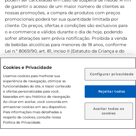
podem ser canceladas em caso de suspeita de fraude. A fim
de garantir o acesso de um maior número de clientes as
nossas promoções, a compra de produtos com preços
promocionais poderá ter sua quantidade limitada por
cliente. Os preços, ofertas e condições são exclusivos para
o e-commerce e válidos durante o dia de hoje, podendo
sofrer alterações sem prévia notificação. Proibida a venda
de bebidas alcoólicas para menores de 18 anos, conforme
Lei n.º 8069/90, art. 81, inciso II (Estatuto da Criança e do
Adolescente). Preços e condições exclusivos para o
www.prezunic.com.br
, podendo sofrer alterações sem aviso
Selecione sua região:
Cookies e Privacidade
prévio. O valor mínimo para as compras on-line é de R$
Configurar privacidade
Rio de Janeiro (RJ)
Goiás (GO)
Usamos cookies para melhorar sua
80,00.
experiência de navegação, otimizar as
Ou
funcionalidades do site, e trazer conteúdo
e ofertas personalizadas para você,
Rejeitar todos
Caso queira comprar online, informe como deseja receber
baseadas em seu histórico de navegação.
suas compras:
Ao clicar em aceitar, você concorda em
armazenar cookies em seu dispositivo.
© 2026 Copyright. Todos os direitos
Aceitar todos os
Para informações mais detalhadas a
Entrega em casa
Retire em Loja
cookies
reservados Prezunic.
respeito de cookies, consulte nossa
Política de Privacidade.