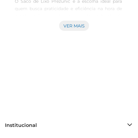
O Saco de Lixo Prezunic é a escolha ideal para 
quem busca praticidade e eficiência na hora de 
manter a limpeza de casa ou do ambiente de 
trabalho. Com capacidade de 100 litros, cada rolo 
VER MAIS
contém 15 unidades, proporcionando uma 
solução duradoura e econômica para o descarte 
de resíduos. Seu design resistente garante que 
você possa contar com a qualidade Prezunic em 
todas as suas tarefas de organização.

Características Principais  

Os sacos de lixo são fabricados com material de 
alta qualidade, que oferece resistência e 
durabilidade. A espessura adequada evita rasgos e 
vazamentos, permitindo que você descarte desde 
resíduos leves até materiais maispesados sem 
preocupações. Além disso, o formato prático em 
rolo facilita o armazenamento e o transporte, 
Institucional
tornando o uso ainda mais cômodo.

Uso Versátil e Prático  

Sobre o Prezunic