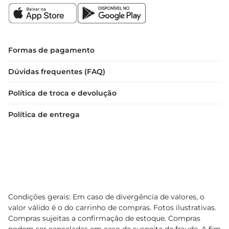
 Capacidade: 100 litros  

 Quantidade por rolo: 15 unidades  

 Material: Alta resistência  

 Dimensões: Adequadas para uso em diversos 
Formas de pagamento
ambientes
Dúvidas frequentes (FAQ)
Política de troca e devolução
Política de entrega
Condições gerais: Em caso de divergência de valores, o
valor válido é o do carrinho de compras. Fotos ilustrativas.
Compras sujeitas a confirmação de estoque. Compras