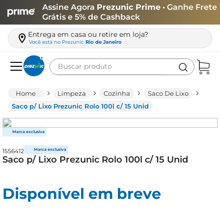
Assine Agora
Prezunic Prime
• Ganhe Frete
Grátis e 5% de Cashback
Entrega em casa ou retire em loja?
Você está no
Prezunic
Rio de Janeiro
Buscar produto
Termos mais buscados
Limpeza
Cozinha
Saco De Lixo
carne
Saco p/ Lixo Prezunic Rolo 100l c/ 15 Unid
leite
café
1556412
queijo
Saco p/ Lixo Prezunic Rolo 100l c/ 15 Unid
azeite
biscoito
Disponível em breve
arroz