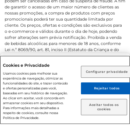
podem ser canceladas em caso de suspeita de fraude. A fim
de garantir o acesso de um maior número de clientes as
nossas promoções, a compra de produtos com preços
promocionais poderá ter sua quantidade limitada por
cliente. Os preços, ofertas e condições são exclusivos para
o e-commerce e válidos durante o dia de hoje, podendo
sofrer alterações sem prévia notificação. Proibida a venda
de bebidas alcoólicas para menores de 18 anos, conforme
Lei n.º 8069/90, art. 81, inciso II (Estatuto da Criança e do
Adolescente). Preços e condições exclusivos para o
www.prezunic.com.br
, podendo sofrer alterações sem aviso
Selecione sua região:
Cookies e Privacidade
prévio. O valor mínimo para as compras on-line é de R$
Configurar privacidade
Rio de Janeiro (RJ)
Goiás (GO)
Usamos cookies para melhorar sua
80,00.
experiência de navegação, otimizar as
Ou
funcionalidades do site, e trazer conteúdo
e ofertas personalizadas para você,
Rejeitar todos
Caso queira comprar online, informe como deseja receber
baseadas em seu histórico de navegação.
suas compras:
Ao clicar em aceitar, você concorda em
armazenar cookies em seu dispositivo.
© 2026 Copyright. Todos os direitos
Aceitar todos os
Para informações mais detalhadas a
Entrega em casa
Retire em Loja
cookies
reservados Prezunic.
respeito de cookies, consulte nossa
Política de Privacidade.