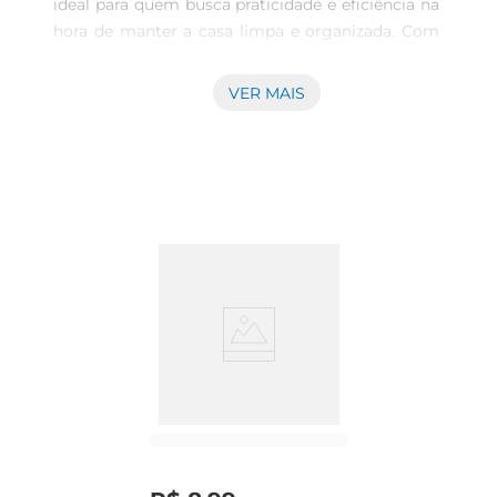
ideal para quem busca praticidade e eficiência na 
hora de manter a casa limpa e organizada. Com 
10 unidades porembalagem, esses sacos são 
perfeitos para o descarte de resíduos em 
VER MAIS
diferentes ambientes, como cozinha, banheiro e 
áreas externas. Sua capacidade generosa permite 
acumular uma quantidade significativa de lixo, 
facilitando o manejo e a coleta.

Resistência e Durabilidade  

Fabricados com material de alta qualidade, os 
sacos de lixo Prezunic são projetados para 
suportar o peso e a umidade dos resíduos, 
evitando rasgos e vazamentos. Essa resistência é 
fundamental para garantir que o lixo seja 
descartado de forma segura, semcausar sujeira 
ou odores indesejados. A espessura do material 
proporciona uma proteção extra, permitindo que 
você utilize os sacos com confiança.

Versatilidade de Uso  
