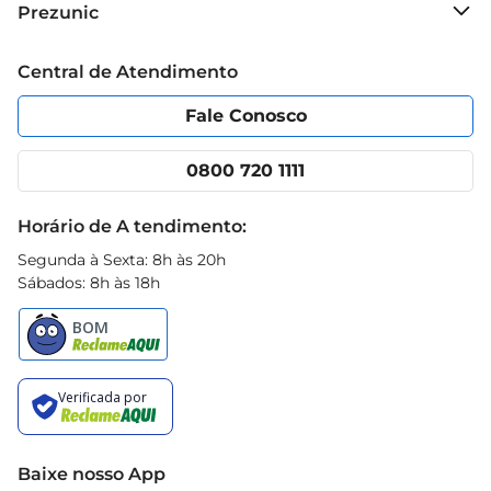
Prezunic
Grupo Cencosud
Trabalhe conosco
Blog Prezunic
Central de Atendimento
Política de Privacidade
Código de Ética
Portal do fornecedor
Encartes
Fale Conosco
Nossas lojas
App Prezunic
Cencosud Media
Clube Prezunic
0800 720 1111
Receitas
Black Friday
Horário de A tendimento:
Segunda à Sexta: 8h às 20h
Sábados: 8h às 18h
Baixe nosso App