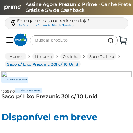
Assine Agora
Prezunic Prime
• Ganhe Frete
Grátis e 5% de Cashback
Entrega em casa ou retire em loja?
Você está no
Prezunic
Rio de Janeiro
Buscar produto
Termos mais buscados
Limpeza
Cozinha
Saco De Lixo
carne
Saco p/ Lixo Prezunic 30l c/ 10 Unid
leite
café
1556410
queijo
Saco p/ Lixo Prezunic 30l c/ 10 Unid
azeite
biscoito
Disponível em breve
arroz