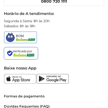
0800 720 1111
Receitas
praticidade, segurança e eficiência no 
Black Friday
armazenamento dos seus alimentos, tornando 
Horário de A tendimento:
sua rotina na cozinha muito mais fácil e 
Segunda à Sexta: 8h às 20h
organizada.
Sábados: 8h às 18h
Baixe nosso App
Formas de pagamento
Dúvidas frequentes (FAQ)