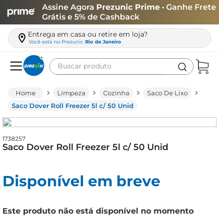
Assine Agora
Prezunic Prime
• Ganhe Frete
Grátis e 5% de Cashback
Entrega em casa ou retire em loja?
Você está no
Prezunic
Rio de Janeiro
Buscar produto
Termos mais buscados
Limpeza
Cozinha
Saco De Lixo
carne
Saco Dover Roll Freezer 5l c/ 50 Unid
leite
café
1738257
Saco Dover Roll Freezer 5l c/ 50 Unid
queijo
azeite
Disponível em breve
biscoito
arroz
Este produto não está disponível no momento