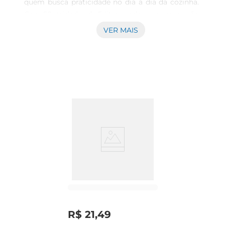
quem busca praticidade no dia a dia da cozinha. 
Com 50 unidades de 5 litros cada, esses sacos são 
perfeitos para armazenar alimentos de forma 
VER MAIS
segura, mantendo a frescura e evitando o 
desperdício. Seja para congelar carnes, legumes 
ou preparar porções, a versatilidade deste 
produto se destaca, permitindo que você 
mantenha tudo organizado e ao seu alcance.

Material de Qualidade e Segurança Alimentar  

Fabricados com material resistente e seguro para 
o contato com alimentos, os sacos Dover 
garantem a integridade dos seus produtos. A 
vedação eficiente evita a entrada de ar e 
umidade, preservando o sabor e a textura dos 
alimentos. Além disso, são livres de BPA, 
proporcionando tranquilidade ao armazenar suas 
refeições.

R$
21
,
49