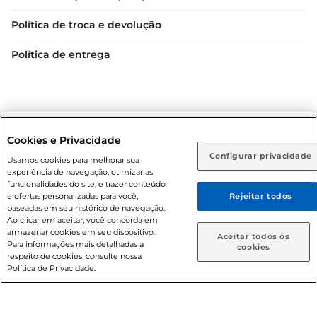
Política de troca e devolução
Política de entrega
Selecione sua região:
Cookies e Privacidade
Configurar privacidade
Rio de Janeiro (RJ)
Goiás (GO)
Usamos cookies para melhorar sua
Condições gerais: Em caso de divergência de valores, o
experiência de navegação, otimizar as
valor válido é o do carrinho de compras. Fotos ilustrativas.
Ou
funcionalidades do site, e trazer conteúdo
e ofertas personalizadas para você,
Rejeitar todos
Compras sujeitas a confirmação de estoque. Compras
Caso queira comprar online, informe como deseja receber
baseadas em seu histórico de navegação.
podem ser canceladas em caso de suspeita de fraude. A fim
suas compras:
Ao clicar em aceitar, você concorda em
de garantir o acesso de um maior número de clientes as
armazenar cookies em seu dispositivo.
Aceitar todos os
nossas promoções, a compra de produtos com preços
Para informações mais detalhadas a
Entrega em casa
Retire em Loja
cookies
respeito de cookies, consulte nossa
promocionais poderá ter sua quantidade limitada por
Política de Privacidade.
cliente. Os preços, ofertas e condições são exclusivos para
o e-commerce e válidos durante o dia de hoje, podendo
sofrer alterações sem prévia notificação. Proibida a venda