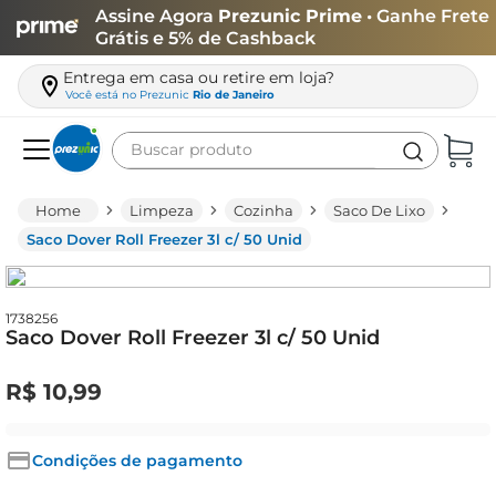
Assine Agora
Prezunic Prime
• Ganhe Frete
Grátis e 5% de Cashback
Entrega em casa ou retire em loja?
Você está no
Prezunic
Rio de Janeiro
Buscar produto
Termos mais buscados
Limpeza
Cozinha
Saco De Lixo
carne
Saco Dover Roll Freezer 3l c/ 50 Unid
leite
café
1738256
Saco Dover Roll Freezer 3l c/ 50 Unid
queijo
arroz
R$
10
,
99
azeite
biscoito
Condições de pagamento