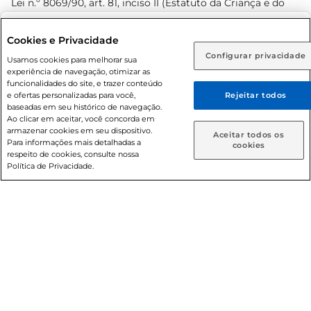
Lei n.º 8069/90, art. 81, inciso II (Estatuto da Criança e do
Adolescente). Preços e condições exclusivos para o
www.prezunic.com.br
, podendo sofrer alterações sem aviso
Selecione sua região:
Cookies e Privacidade
prévio. O valor mínimo para as compras on-line é de R$
Configurar privacidade
Rio de Janeiro (RJ)
Goiás (GO)
Usamos cookies para melhorar sua
80,00.
experiência de navegação, otimizar as
Ou
funcionalidades do site, e trazer conteúdo
e ofertas personalizadas para você,
Rejeitar todos
Caso queira comprar online, informe como deseja receber
baseadas em seu histórico de navegação.
suas compras:
Ao clicar em aceitar, você concorda em
armazenar cookies em seu dispositivo.
© 2026 Copyright. Todos os direitos
Aceitar todos os
Para informações mais detalhadas a
Entrega em casa
Retire em Loja
cookies
reservados Prezunic.
respeito de cookies, consulte nossa
Política de Privacidade.
Cencosud Brasil Comercial SA.CNPJ sob n° 39.346.861/0350-
38 . Sediada na Av. das Nações Unidas, 12.995, 21º andar, CEP:
04.578-000, Bairro Brooklin Paulista, na cidade de São Paulo
- SP.