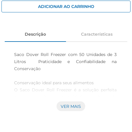
cerveja
ADICIONAR AO CARRINHO
iogurte
papel higiênico
Descrição
Características
Saco Dover Roll Freezer com 50 Unidades de 3 
Litros  Praticidade e Confiabilidade na 
Conservação

Conservação ideal para seus alimentos

O Saco Dover Roll Freezer é a solução perfeita 
para quem busca praticidade na hora de 
armazenar e conservar alimentos. Com 
VER MAIS
capacidade de 3 litros por unidade, este pacote 
contém 50 sacos que garantem a proteção e 
frescor dos seus produtos. Ideal para uso em casa 