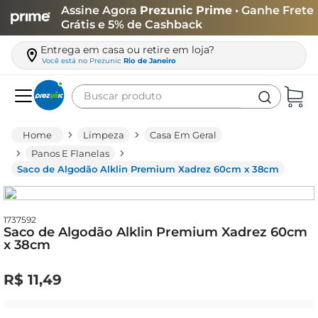
Assine Agora
Prezunic Prime
• Ganhe Frete
Grátis e 5% de Cashback
Entrega em casa ou retire em loja?
Você está no
Prezunic
Rio de Janeiro
Buscar produto
Termos mais buscados
Limpeza
Casa Em Geral
carne
Panos E Flanelas
Saco de Algodão Alklin Premium Xadrez 60cm x 38cm
leite
café
queijo
1737592
Saco de Algodão Alklin Premium Xadrez 60cm
x 38cm
azeite
biscoito
R$
11
,
49
arroz