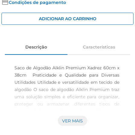
iogurte
Condições de pagamento
papel higiênico
ADICIONAR AO CARRINHO
cerveja
Descrição
Características
Saco de Algodão Alklin Premium Xadrez 60cm x 
38cm  Praticidade e Qualidade para Diversas 
Utilidades Utilidade e versatilidade em tecido de 
algodão O saco de algodão Alklin Premium traz 
uma solução simples e eficiente para organizar, 
proteger ou armazenar diferentes tipos de 
objetos do dia a dia. Com medidas de 60 cm por 
38 cm e estampa xadrez, combina funcionalidade 
VER MAIS
e uma aparência discreta que se encaixa em 
variados contextos domésticos ou comerciais. 