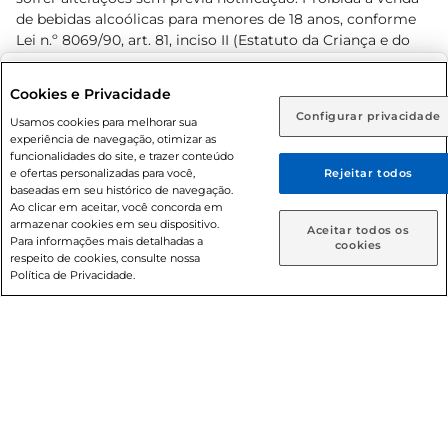
de bebidas alcoólicas para menores de 18 anos, conforme
Lei n.º 8069/90, art. 81, inciso II (Estatuto da Criança e do
Adolescente). Preços e condições exclusivos para o
www.prezunic.com.br
, podendo sofrer alterações sem aviso
Selecione sua região:
Cookies e Privacidade
prévio. O valor mínimo para as compras on-line é de R$
Configurar privacidade
Rio de Janeiro (RJ)
Goiás (GO)
Usamos cookies para melhorar sua
80,00.
experiência de navegação, otimizar as
Ou
funcionalidades do site, e trazer conteúdo
e ofertas personalizadas para você,
Rejeitar todos
Caso queira comprar online, informe como deseja receber
baseadas em seu histórico de navegação.
suas compras:
Ao clicar em aceitar, você concorda em
armazenar cookies em seu dispositivo.
© 2026 Copyright. Todos os direitos
Aceitar todos os
Para informações mais detalhadas a
Entrega em casa
Retire em Loja
cookies
reservados Prezunic.
respeito de cookies, consulte nossa
Política de Privacidade.
Cencosud Brasil Comercial SA.CNPJ sob n° 39.346.861/0350-
38 . Sediada na Av. das Nações Unidas, 12.995, 21º andar, CEP:
04.578-000, Bairro Brooklin Paulista, na cidade de São Paulo
- SP.