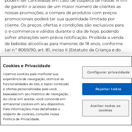
podem ser canceladas em caso de suspeita de fraude. A fim
de garantir o acesso de um maior número de clientes as
nossas promoções, a compra de produtos com preços
promocionais poderá ter sua quantidade limitada por
cliente. Os preços, ofertas e condições são exclusivos para
o e-commerce e válidos durante o dia de hoje, podendo
sofrer alterações sem prévia notificação. Proibida a venda
de bebidas alcoólicas para menores de 18 anos, conforme
Lei n.º 8069/90, art. 81, inciso II (Estatuto da Criança e do
Adolescente). Preços e condições exclusivos para o
www.prezunic.com.br
, podendo sofrer alterações sem aviso
Selecione sua região:
Cookies e Privacidade
prévio. O valor mínimo para as compras on-line é de R$
Configurar privacidade
Rio de Janeiro (RJ)
Goiás (GO)
Usamos cookies para melhorar sua
80,00.
experiência de navegação, otimizar as
Ou
funcionalidades do site, e trazer conteúdo
e ofertas personalizadas para você,
Rejeitar todos
Caso queira comprar online, informe como deseja receber
baseadas em seu histórico de navegação.
suas compras:
Ao clicar em aceitar, você concorda em
armazenar cookies em seu dispositivo.
© 2026 Copyright. Todos os direitos
Aceitar todos os
Para informações mais detalhadas a
Entrega em casa
Retire em Loja
cookies
reservados Prezunic.
respeito de cookies, consulte nossa
Política de Privacidade.