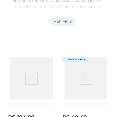
um toque modernista na decoração do banheiro. 
Com um design sofisticado e funcional, ela 
promove uma organização eficiente, mantendo 
seus sabonetes sempre à mão e em um espaço 
VER MAIS
bem definido. Seu elegante tom 
fumêproporciona um visual contemporâneo, que 
se adapta facilmente a diversas paletas de cores e 
estilos de decoração, desde os mais clássicos até 
os mais ousados. Materiais de Qualidade 
Produzida pela renomada marca Coza, a 
saboneteira é fabricada com materiais de alta 
qualidade que garantem durabilidade e 
resistência. Seu acabamento é projetado para ser 
fácil de limpar, permitindo que a peça mantenha 
sempre uma aparência impecável, mesmo com o 
uso diário. Além disso, a combinação de estética 
e funcionalidade reflete o comprometimento da 
marca em oferecer produtos que tornam o dia a 
dia mais prático e agradável. Design Inovador A 