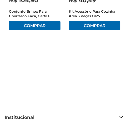
R$
104
,
90
R$
40
,
49
saboneteira Coza Bulky não é apenas mais um 
item em sua casa
Conjunto Brinox Para
Kit Acessório Para Cozinha
Churrasco Faca, Garfo E
Krea 3 Peças OI25
Chaira 2554/302
Institucional
Sobre o Prezunic