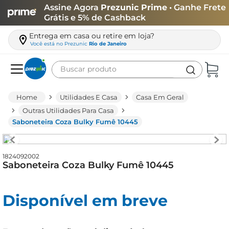
Assine Agora
Prezunic Prime
• Ganhe Frete
Grátis e 5% de Cashback
Entrega em casa ou retire em loja?
Você está no
Prezunic
Rio de Janeiro
Buscar produto
Termos mais buscados
Utilidades E Casa
Casa Em Geral
carne
Outras Utilidades Para Casa
Saboneteira Coza Bulky Fumê 10445
leite
café
1824092002
queijo
Saboneteira Coza Bulky Fumê 10445
arroz
azeite
Disponível em breve
biscoito