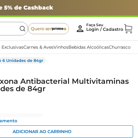
 e 5% de Cashback
Quero ser
 Exclusivas
Carnes & Aves
Vinhos
Bebidas Alcoólicas
Churrasco
m 6 Unidades de 84gr
ona Antibacterial Multivitaminas
des de 84gr
gamento
ADICIONAR AO CARRINHO