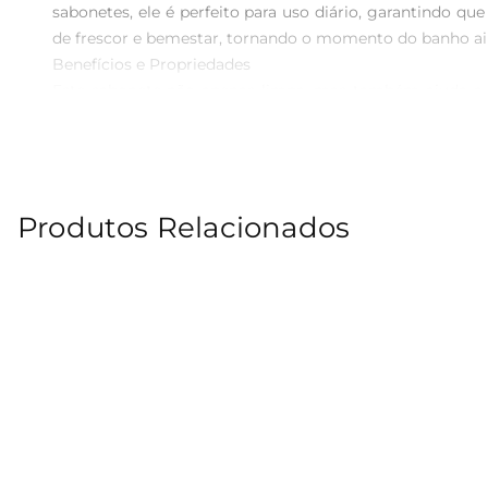
sabonetes, ele é perfeito para uso diário, garantindo q
de frescor e bemestar, tornando o momento do banho ain
Benefícios e Propriedades  

Este sabonete não apenas limpa, mas também ajuda a 
enquanto remove impurezas, deixandoa macia e hidratad
e precisa de um produto que acompanhe seu dia a dia.

Uso Recomendado  

O sabonete Rexona Antibacteriano é indicado para todos
Produtos Relacionados
formar uma espuma rica. Após o uso, enxágue bem. É um
Especificações e Embalagem  

Cada sabonete possui 84g, e a embalagem contém 6 uni
o transporte, tornandoo ideal para levar em viagens 
textura suave que desliza facilmente sobre a pele.