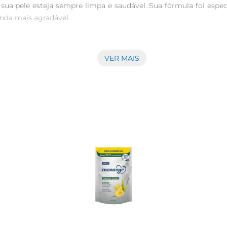
ue sua pele esteja sempre limpa e saudável. Sua fórmula foi es
da mais agradável.

combater germes e bactérias, promovendo uma higiene complet
a. A combinação de ingredientes ativos proporciona uma prote
VER MAIS
 os tipos de pele. Para melhores resultados, recomendase apl
a excelente opção para manter a higiene das mãos, especialme
dades, garantindo que você tenha sempre um sabonete à mão. 
ou para usar em casa. O design do sabonete é pensado para pr