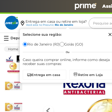
Ass
Pesquise aq
Entrega em casa ou retire em loja?
Você está no
Prezunic
Rio de Janeiro
Termos m
Selecione sua região:
Serviços
carne
Rio de Janeiro (RJ)
Goiás (GO)
Higiene E Beleza
Cuidado Com O Corpo
leite
Ou
café
Caso queira comprar online, informe como deseja
receber suas compras:
queijo
Entrega em casa
Retire em Loja
arroz
azeite
biscoit
cerveja
iogurte