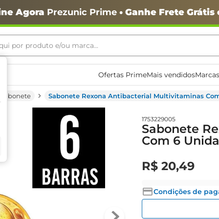
ine Agora
Prezunic Prime
• Ganhe Frete Grátis
ui por produto e/ou marca...
ais buscados
Ofertas Prime
Mais vendidos
Marcas
Sabonete
Sabonete Rexona Antibacterial Multivitaminas Co
1753229005
Sabonete Rex
Com 6 Unida
R$
20
,
49
o
Condições de pa