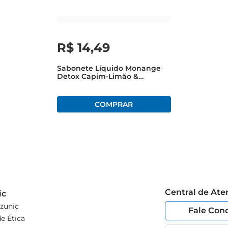
R$
14
,
49
Sabonete Líquido Monange
Detox Capim-Limão &
Gengibre Sachê 400ml Refil
Econômico
Central de At
ic
zunic
Fale Con
e Ética