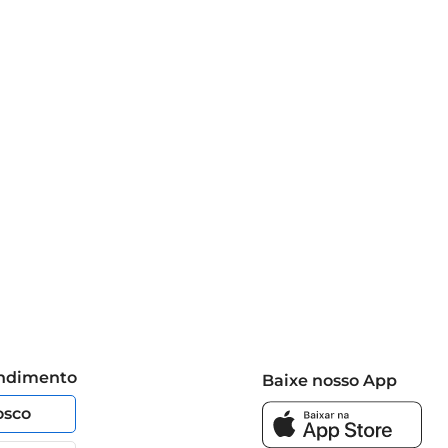
endimento
Baixe nosso App
osco