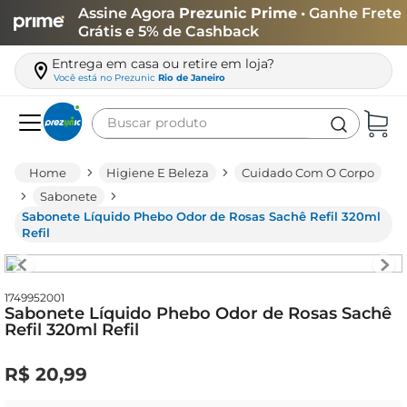
Assine Agora
Prezunic Prime
• Ganhe Frete
Grátis e 5% de Cashback
Entrega em casa ou retire em loja?
Você está no
Prezunic
Rio de Janeiro
Buscar produto
Termos mais buscados
Higiene E Beleza
Cuidado Com O Corpo
carne
Sabonete
Sabonete Líquido Phebo Odor de Rosas Sachê Refil 320ml
leite
Refil
café
queijo
1749952001
Sabonete Líquido Phebo Odor de Rosas Sachê
biscoito
Refil 320ml Refil
azeite
R$
20
,
99
arroz