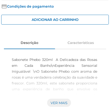
iogurte
Condições de pagamento
papel higiênico
cerveja
ADICIONAR AO CARRINHO
Descrição
Características
Sabonete Phebo 320ml  A Delicadeza das Rosas 
em Cada Banho\nExperiência Sensorial 
Inigualável  \nO Sabonete Phebo com aroma de 
rosas é uma verdadeira celebração da suavidade e 
frescor. Com 320ml, este sabonete proporciona 
uma experiência de banho que envolve os 
sentidos, deixando a pele delicadamente 
perfumada e revitalizada. A fragrância de rosas é 
VER MAIS
conhecida por suas propriedades 