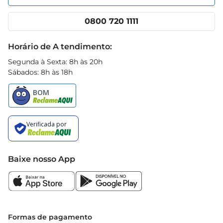
Nossas lojas
App Prezunic
Cencosud Media
Clube Prezunic
0800 720 1111
Receitas
Black Friday
Horário de A tendimento:
Segunda à Sexta: 8h às 20h
Sábados: 8h às 18h
Baixe nosso App
Formas de pagamento