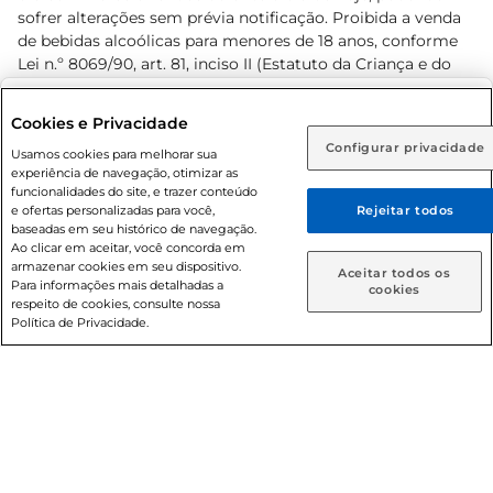
sofrer alterações sem prévia notificação. Proibida a venda
de bebidas alcoólicas para menores de 18 anos, conforme
Lei n.º 8069/90, art. 81, inciso II (Estatuto da Criança e do
Adolescente). Preços e condições exclusivos para o
www.prezunic.com.br
, podendo sofrer alterações sem aviso
Selecione sua região:
Cookies e Privacidade
prévio. O valor mínimo para as compras on-line é de R$
Configurar privacidade
Rio de Janeiro (RJ)
Goiás (GO)
Usamos cookies para melhorar sua
80,00.
experiência de navegação, otimizar as
Ou
funcionalidades do site, e trazer conteúdo
e ofertas personalizadas para você,
Rejeitar todos
Caso queira comprar online, informe como deseja receber
baseadas em seu histórico de navegação.
suas compras:
Ao clicar em aceitar, você concorda em
armazenar cookies em seu dispositivo.
© 2026 Copyright. Todos os direitos
Aceitar todos os
Para informações mais detalhadas a
Entrega em casa
Retire em Loja
cookies
reservados Prezunic.
respeito de cookies, consulte nossa
Política de Privacidade.
Cencosud Brasil Comercial SA.CNPJ sob n° 39.346.861/0350-
38 . Sediada na Av. das Nações Unidas, 12.995, 21º andar, CEP:
04.578-000, Bairro Brooklin Paulista, na cidade de São Paulo
- SP.