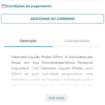
iogurte
Condições de pagamento
papel higiênico
cerveja
ADICIONAR AO CARRINHO
Descrição
Características
Sabonete Líquido Phebo 320ml  A Delicadeza das 
Rosas em Sua Rotina\nExperiência Sensorial 
Inigualável  \nO Sabonete Líquido Phebo, com 
320ml de pura suavidade, proporciona uma 
experiência única de limpeza e hidratação para a 
pele. Com uma fragrância envolvente derosas, ele 
transforma o momento do banho em um ritual 
de cuidado e bemestar. Ideal para quem busca 
VER MAIS
um toque de frescor e delicadezaem sua rotina 