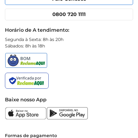
Nossas lojas
App Prezunic
Cencosud Media
Clube Prezunic
0800 720 1111
Receitas
Black Friday
Horário de A tendimento:
Segunda à Sexta: 8h às 20h
Sábados: 8h às 18h
Baixe nosso App
Formas de pagamento