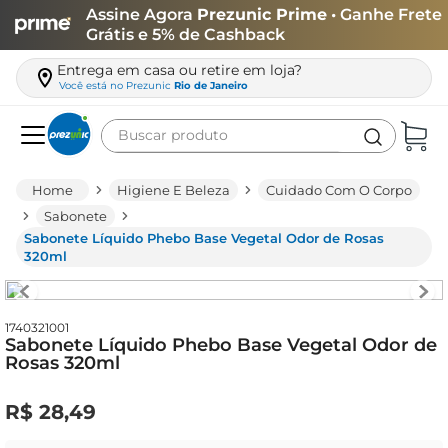
Assine Agora
Prezunic Prime
• Ganhe Frete
Grátis e 5% de Cashback
Entrega em casa ou retire em loja?
Você está no
Prezunic
Rio de Janeiro
Buscar produto
Termos mais buscados
Higiene E Beleza
Cuidado Com O Corpo
carne
Sabonete
Sabonete Líquido Phebo Base Vegetal Odor de Rosas
leite
320ml
café
queijo
1740321001
Sabonete Líquido Phebo Base Vegetal Odor de
biscoito
Rosas 320ml
azeite
R$
28
,
49
arroz