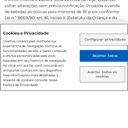
sofrer alterações sem prévia notificação. Proibida a venda
de bebidas alcoólicas para menores de 18 anos, conforme
Lei n.º 8069/90, art. 81, inciso II (Estatuto da Criança e do
Adolescente). Preços e condições exclusivos para o
www.prezunic.com.br
, podendo sofrer alterações sem aviso
Selecione sua região:
Cookies e Privacidade
prévio. O valor mínimo para as compras on-line é de R$
Configurar privacidade
Rio de Janeiro (RJ)
Goiás (GO)
Usamos cookies para melhorar sua
80,00.
experiência de navegação, otimizar as
Ou
funcionalidades do site, e trazer conteúdo
e ofertas personalizadas para você,
Rejeitar todos
Caso queira comprar online, informe como deseja receber
baseadas em seu histórico de navegação.
suas compras:
Ao clicar em aceitar, você concorda em
armazenar cookies em seu dispositivo.
© 2026 Copyright. Todos os direitos
Aceitar todos os
Para informações mais detalhadas a
Entrega em casa
Retire em Loja
cookies
reservados Prezunic.
respeito de cookies, consulte nossa
Política de Privacidade.
Cencosud Brasil Comercial SA.CNPJ sob n° 39.346.861/0350-
38 . Sediada na Av. das Nações Unidas, 12.995, 21º andar, CEP:
04.578-000, Bairro Brooklin Paulista, na cidade de São Paulo
- SP.