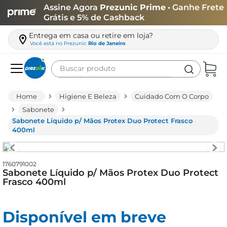
Assine Agora
Prezunic Prime
• Ganhe Frete
Grátis e 5% de Cashback
Entrega em casa ou retire em loja?
Você está no
Prezunic
Rio de Janeiro
Buscar produto
Termos mais buscados
Higiene E Beleza
Cuidado Com O Corpo
carne
Sabonete
Sabonete Líquido p/ Mãos Protex Duo Protect Frasco
leite
400ml
café
queijo
1760791002
Sabonete Líquido p/ Mãos Protex Duo Protect
biscoito
Frasco 400ml
azeite
arroz
Disponível em breve