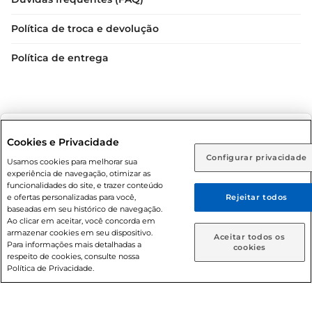
Política de troca e devolução
Política de entrega
Selecione sua região:
Cookies e Privacidade
Configurar privacidade
Rio de Janeiro (RJ)
Goiás (GO)
Usamos cookies para melhorar sua
Condições gerais: Em caso de divergência de valores, o
experiência de navegação, otimizar as
valor válido é o do carrinho de compras. Fotos ilustrativas.
Ou
funcionalidades do site, e trazer conteúdo
e ofertas personalizadas para você,
Rejeitar todos
Compras sujeitas a confirmação de estoque. Compras
Caso queira comprar online, informe como deseja receber
baseadas em seu histórico de navegação.
podem ser canceladas em caso de suspeita de fraude. A fim
suas compras:
Ao clicar em aceitar, você concorda em
de garantir o acesso de um maior número de clientes as
armazenar cookies em seu dispositivo.
Aceitar todos os
nossas promoções, a compra de produtos com preços
Para informações mais detalhadas a
Entrega em casa
Retire em Loja
cookies
respeito de cookies, consulte nossa
promocionais poderá ter sua quantidade limitada por
Política de Privacidade.
cliente. Os preços, ofertas e condições são exclusivos para
o e-commerce e válidos durante o dia de hoje, podendo
sofrer alterações sem prévia notificação. Proibida a venda