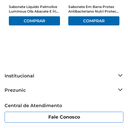
Sabonete Líquido Palmolive
Sabonete Em Barra Protex
Luminous Oils Abacate E Íris
Antibacteriano Nutri Protect
Refil 200ml
Glicerina+Vitamina E
Envoltório 85g Com 3
Unidades Leve + Pague -
Institucional
Sobre o Prezunic
Prezunic
Grupo Cencosud
Trabalhe conosco
Blog Prezunic
Central de Atendimento
Política de Privacidade
Código de Ética
Portal do fornecedor
Encartes
Fale Conosco
Nossas lojas
App Prezunic
Cencosud Media