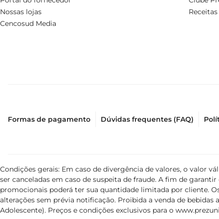
Portal do fornecedor
Clube Pr
Nossas lojas
Receitas
Especificações do produto

Cencosud Media
Com 250ml, o sabonete líquido Lux Buquê de Jasmim é um
que atende às expectativas de quem busca um sabonete 
Formas de pagamento
Dúvidas frequentes (FAQ)
Polí
Condições gerais: Em caso de divergência de valores, o valor v
ser canceladas em caso de suspeita de fraude. A fim de garant
promocionais poderá ter sua quantidade limitada por cliente. Os
alterações sem prévia notificação. Proibida a venda de bebidas al
Adolescente). Preços e condições exclusivos para o
www.prezuni