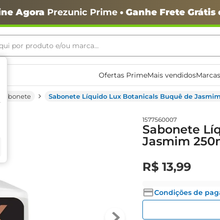
ine Agora
Prezunic Prime
• Ganhe Frete Grátis
ui por produto e/ou marca...
ais buscados
Ofertas Prime
Mais vendidos
Marcas
Sabonete
Sabonete Líquido Lux Botanicals Buquê de Jasmi
1577560007
Sabonete Líq
Jasmim 250
R$
13
,
99
o
Condições de pa
igiênico