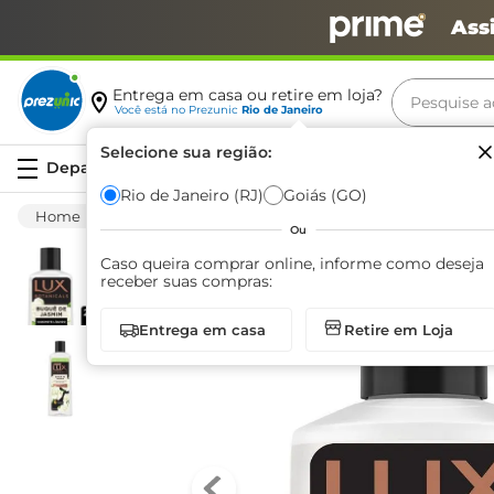
Ass
Pesquise aq
Entrega em casa ou retire em loja?
Você está no
Prezunic
Rio de Janeiro
Termos m
Selecione sua região:
Serviços
carne
Rio de Janeiro (RJ)
Goiás (GO)
Higiene E Beleza
Cuidado Com O Corpo
leite
Ou
café
Caso queira comprar online, informe como deseja
receber suas compras:
queijo
Entrega em casa
Retire em Loja
azeite
biscoit
arroz
iogurte
papel h