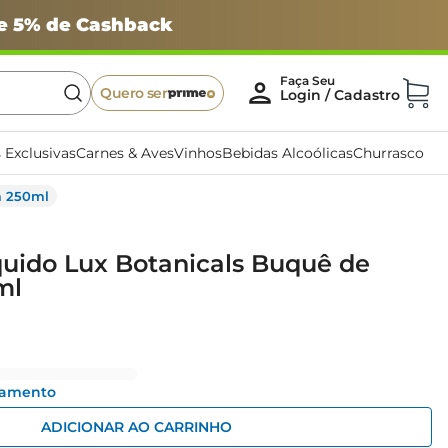
 e 5% de Cashback
Quero ser
 Exclusivas
Carnes & Aves
Vinhos
Bebidas Alcoólicas
Churrasco
m 250ml
uido Lux Botanicals Buquê de
ml
gamento
ADICIONAR AO CARRINHO