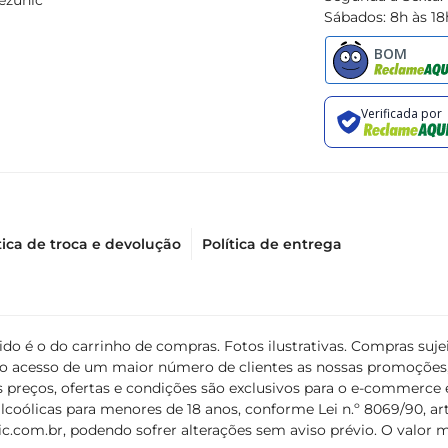
ezunic
Sábados: 8h às 18
a opção prática eeficiente para o dia a dia. Seu design funcio
que não apenas limpe, mas também ofereça uma experiência agr
tica de troca e devolução
Política de entrega
álido é o do carrinho de compras. Fotos ilustrativas. Compras s
ir o acesso de um maior número de clientes as nossas promoçõe
 preços, ofertas e condições são exclusivos para o e-commerce e
coólicas para menores de 18 anos, conforme Lei n.º 8069/90, art. 
c.com.br
, podendo sofrer alterações sem aviso prévio. O valor 