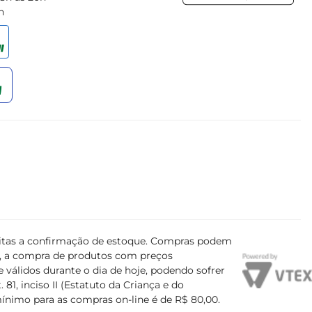
h
nal e a qualidade dos ingredientes garantem um produto 
adável e revigorante.
ujeitas a confirmação de estoque. Compras podem
s, a compra de produtos com preços
 válidos durante o dia de hoje, podendo sofrer
81, inciso II (Estatuto da Criança e do
mínimo para as compras on-line é de R$ 80,00.