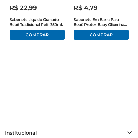
buscam um produto confiável e seguro para a 
R$
22
,
99
R$
4
,
79
higiene diária.

Sabonete Líquido Granado
Sabonete Em Barra Para
Bebê Tradicional Refil 250ml.
Bebê Protex Baby Glicerina
Aromaterapia para relaxamento  

Natural 85g
Com um perfume suave e calmante, o Sabonete 
Johnson's Baby Hora do Sono é ideal para criar 
um ambiente relaxante durante o banho. O 
aroma foi especialmente desenvolvido para 
ajudar a acalmar os sentidos, tornando o 
momento do banho uma parte essencial da 
rotina noturna. Assim, você pode ajudar seu filho 
a relaxar e se preparar para uma noite de sono 
tranquila.

Especificações do produto  

 Volume: 400ml  

 Tipo de pele: Sensível  

 Indicação: Uso diário para bebês  

Institucional
 Aroma: Suave e relaxante  
