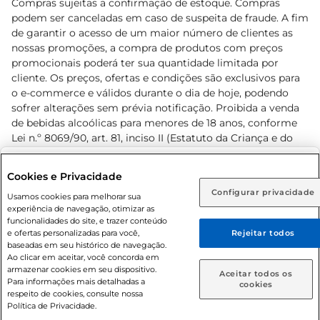
Compras sujeitas a confirmação de estoque. Compras
podem ser canceladas em caso de suspeita de fraude. A fim
de garantir o acesso de um maior número de clientes as
nossas promoções, a compra de produtos com preços
promocionais poderá ter sua quantidade limitada por
cliente. Os preços, ofertas e condições são exclusivos para
o e-commerce e válidos durante o dia de hoje, podendo
sofrer alterações sem prévia notificação. Proibida a venda
de bebidas alcoólicas para menores de 18 anos, conforme
Lei n.º 8069/90, art. 81, inciso II (Estatuto da Criança e do
Adolescente). Preços e condições exclusivos para o
www.prezunic.com.br
, podendo sofrer alterações sem aviso
Selecione sua região:
Cookies e Privacidade
prévio. O valor mínimo para as compras on-line é de R$
Configurar privacidade
Rio de Janeiro (RJ)
Goiás (GO)
Usamos cookies para melhorar sua
80,00.
experiência de navegação, otimizar as
Ou
funcionalidades do site, e trazer conteúdo
e ofertas personalizadas para você,
Rejeitar todos
Caso queira comprar online, informe como deseja receber
baseadas em seu histórico de navegação.
suas compras:
Ao clicar em aceitar, você concorda em
armazenar cookies em seu dispositivo.
© 2026 Copyright. Todos os direitos
Aceitar todos os
Para informações mais detalhadas a
Entrega em casa
Retire em Loja
cookies
reservados Prezunic.
respeito de cookies, consulte nossa
Política de Privacidade.