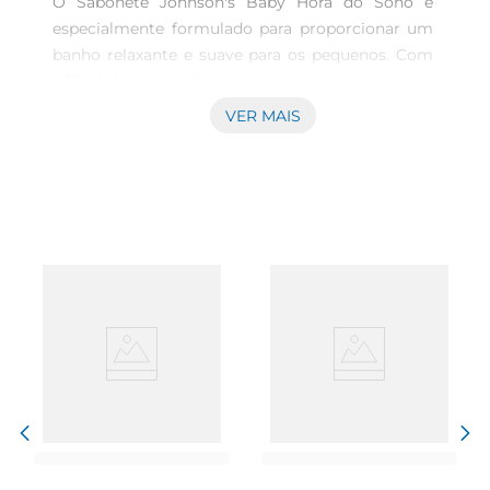
O Sabonete Johnson's Baby Hora do Sono é 
especialmente formulado para proporcionar um 
banho relaxante e suave para os pequenos. Com 
400ml de um produto que combina a delicadeza 
da fórmula com o aroma suave, ele transforma o 
VER MAIS
momento do banho em uma experiência 
tranquila e aconchegante. Ideal para a rotina 
noturna, este sabonete ajuda a preparar as 
crianças para uma boa noite de sono.

Fórmula hipoalergênica e dermatologicamente 
testada  

Pensando na segurança e conforto da pele 
sensível dos bebês, o sabonete é hipoalergênico e 
dermatologicamente testado. Sua fórmulalivre 
de corantes e parabenos garante que a pele do 
seu filho esteja protegida e hidratada, evitando 
irritações e proporcionando umtoque macio e 
suave. É a escolha perfeita para os pais que 