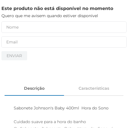
iogurte
Este produto não está disponível no momento
papel higiênico
Quero que me avisem quando estiver disponível
cerveja
ENVIAR
Descrição
Características
Sabonete Johnson's Baby 400ml  Hora do Sono

Cuidado suave para a hora do banho  
