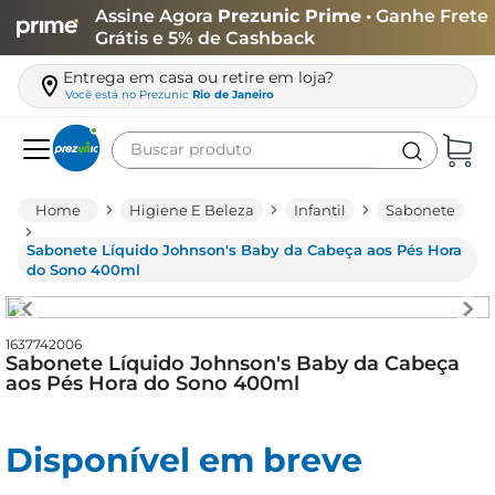
Assine Agora
Prezunic Prime
• Ganhe Frete
Grátis e 5% de Cashback
Entrega em casa ou retire em loja?
Você está no
Prezunic
Rio de Janeiro
Buscar produto
Termos mais buscados
Higiene E Beleza
Infantil
Sabonete
carne
Sabonete Líquido Johnson's Baby da Cabeça aos Pés Hora
leite
do Sono 400ml
café
queijo
1637742006
Sabonete Líquido Johnson's Baby da Cabeça
azeite
aos Pés Hora do Sono 400ml
biscoito
Disponível em breve
arroz