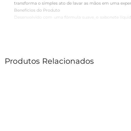
transforma o simples ato de lavar as mãos em uma experiê
Benefícios do Produto 

Desenvolvido com uma fórmula suave, o sabonete líquid
refrescante de erva doce não apenas limpa, mas também t
uma escolha prática e eficaz para manter a higiene em cas
Praticidade e Sustentabilidade 

O design do refil se destaca pela praticidade, permitind
contribui para a redução de plástico no seu dia a dia,
Produtos Relacionados
também cuida do planeta.

Versatilidade e Uso Diário 

A utilização do sabonete líquido é indicada para o dia 
de cuidados pessoais. Trazendo leveza e frescor, ele é 
você garante um cuidado gentil e aromático, sempre à 