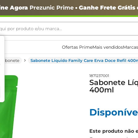
ine Agora
Prezunic Prime
• Ganhe Frete Grátis
ui por produto e/ou marca...
ais buscados
Ofertas Prime
Mais vendidos
Marcas
Sabonete
Sabonete Líquido Family Care Erva Doce Refil 400
1871237001
Sabonete Líq
400ml
Disponíve
o
Este produto não 