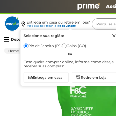
Ass
Pesquise aq
Entrega em casa ou retire em loja?
Você está no
Prezunic
Rio de Janeiro
Termos m
Selecione sua região:
Serviços
carne
Rio de Janeiro (RJ)
Goiás (GO)
Higiene E Beleza
Cuidado Com O Corpo
leite
Ou
café
Caso queira comprar online, informe como deseja
receber suas compras:
queijo
Entrega em casa
Retire em Loja
arroz
azeite
biscoit
cerveja
iogurte