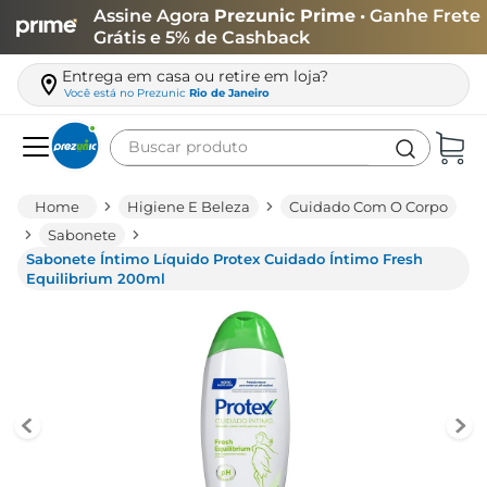
Assine Agora
Prezunic Prime
• Ganhe Frete
Grátis e 5% de Cashback
Entrega em casa ou retire em loja?
Você está no
Prezunic
Rio de Janeiro
Buscar produto
Termos mais buscados
Higiene E Beleza
Cuidado Com O Corpo
carne
Sabonete
Sabonete Íntimo Líquido Protex Cuidado Íntimo Fresh
leite
Equilibrium 200ml
café
queijo
arroz
azeite
biscoito