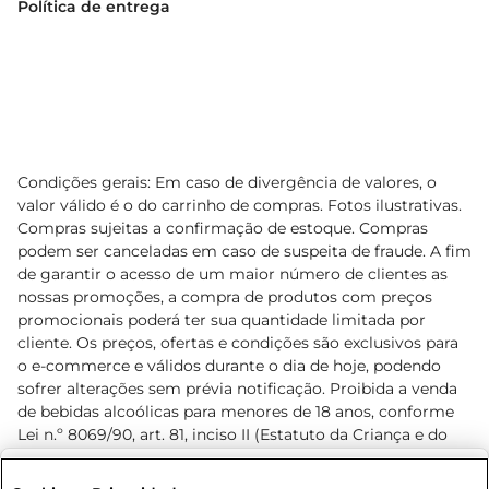
Política de entrega
Condições gerais: Em caso de divergência de valores, o
valor válido é o do carrinho de compras. Fotos ilustrativas.
Compras sujeitas a confirmação de estoque. Compras
podem ser canceladas em caso de suspeita de fraude. A fim
de garantir o acesso de um maior número de clientes as
nossas promoções, a compra de produtos com preços
promocionais poderá ter sua quantidade limitada por
cliente. Os preços, ofertas e condições são exclusivos para
o e-commerce e válidos durante o dia de hoje, podendo
sofrer alterações sem prévia notificação. Proibida a venda
de bebidas alcoólicas para menores de 18 anos, conforme
Lei n.º 8069/90, art. 81, inciso II (Estatuto da Criança e do
Adolescente). Preços e condições exclusivos para o
www.prezunic.com.br
, podendo sofrer alterações sem aviso
Selecione sua região: