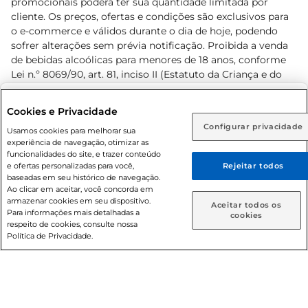
promocionais poderá ter sua quantidade limitada por
cliente. Os preços, ofertas e condições são exclusivos para
o e-commerce e válidos durante o dia de hoje, podendo
sofrer alterações sem prévia notificação. Proibida a venda
de bebidas alcoólicas para menores de 18 anos, conforme
Lei n.º 8069/90, art. 81, inciso II (Estatuto da Criança e do
Adolescente). Preços e condições exclusivos para o
www.prezunic.com.br
, podendo sofrer alterações sem aviso
Selecione sua região:
Cookies e Privacidade
prévio. O valor mínimo para as compras on-line é de R$
Configurar privacidade
Rio de Janeiro (RJ)
Goiás (GO)
Usamos cookies para melhorar sua
80,00.
experiência de navegação, otimizar as
Ou
funcionalidades do site, e trazer conteúdo
e ofertas personalizadas para você,
Rejeitar todos
Caso queira comprar online, informe como deseja receber
baseadas em seu histórico de navegação.
suas compras:
Ao clicar em aceitar, você concorda em
armazenar cookies em seu dispositivo.
© 2026 Copyright. Todos os direitos
Aceitar todos os
Para informações mais detalhadas a
Entrega em casa
Retire em Loja
cookies
reservados Prezunic.
respeito de cookies, consulte nossa
Política de Privacidade.
Cencosud Brasil Comercial SA.CNPJ sob n° 39.346.861/0350-