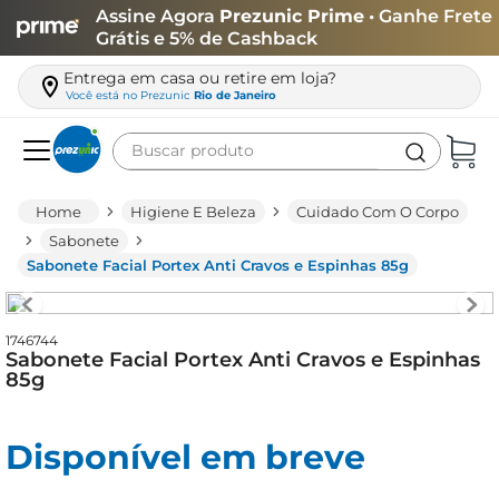
Assine Agora
Prezunic Prime
• Ganhe Frete
Grátis e 5% de Cashback
Entrega em casa ou retire em loja?
Você está no
Prezunic
Rio de Janeiro
Buscar produto
Termos mais buscados
Higiene E Beleza
Cuidado Com O Corpo
carne
Sabonete
Sabonete Facial Portex Anti Cravos e Espinhas 85g
leite
café
1746744
queijo
Sabonete Facial Portex Anti Cravos e Espinhas
85g
arroz
azeite
Disponível em breve
biscoito