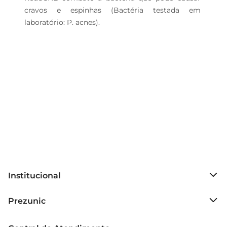
cravos e espinhas (Bactéria testada em 
laboratório: P. acnes).
Institucional
Sobre o Prezunic
Prezunic
Grupo Cencosud
Trabalhe conosco
Blog Prezunic