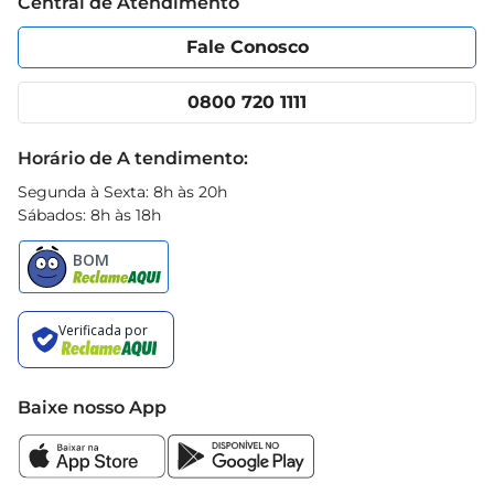
Central de Atendimento
Política de Privacidade
Código de Ética
Portal do fornecedor
Encartes
Fale Conosco
Nossas lojas
App Prezunic
Cencosud Media
Clube Prezunic
0800 720 1111
Receitas
Black Friday
Horário de A tendimento:
Segunda à Sexta: 8h às 20h
Sábados: 8h às 18h
Baixe nosso App