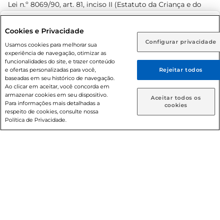
Lei n.º 8069/90, art. 81, inciso II (Estatuto da Criança e do
Adolescente). Preços e condições exclusivos para o
www.prezunic.com.br
, podendo sofrer alterações sem aviso
Selecione sua região:
Cookies e Privacidade
prévio. O valor mínimo para as compras on-line é de R$
Configurar privacidade
Rio de Janeiro (RJ)
Goiás (GO)
Usamos cookies para melhorar sua
80,00.
experiência de navegação, otimizar as
Ou
funcionalidades do site, e trazer conteúdo
e ofertas personalizadas para você,
Rejeitar todos
Caso queira comprar online, informe como deseja receber
baseadas em seu histórico de navegação.
suas compras:
Ao clicar em aceitar, você concorda em
armazenar cookies em seu dispositivo.
© 2026 Copyright. Todos os direitos
Aceitar todos os
Para informações mais detalhadas a
Entrega em casa
Retire em Loja
cookies
reservados Prezunic.
respeito de cookies, consulte nossa
Política de Privacidade.
Cencosud Brasil Comercial SA.CNPJ sob n° 39.346.861/0350-
38 . Sediada na Av. das Nações Unidas, 12.995, 21º andar, CEP:
04.578-000, Bairro Brooklin Paulista, na cidade de São Paulo
- SP.