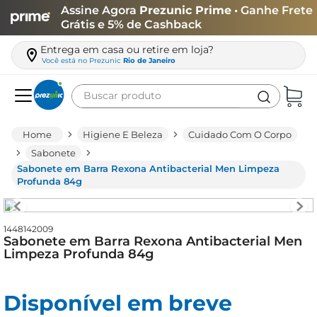
Assine Agora
Prezunic Prime
• Ganhe Frete
Grátis e 5% de Cashback
Entrega em casa ou retire em loja?
Você está no
Prezunic
Rio de Janeiro
Buscar produto
Termos mais buscados
Higiene E Beleza
Cuidado Com O Corpo
carne
Sabonete
Sabonete em Barra Rexona Antibacterial Men Limpeza
leite
Profunda 84g
café
queijo
1448142009
Sabonete em Barra Rexona Antibacterial Men
arroz
Limpeza Profunda 84g
azeite
biscoito
Disponível em breve