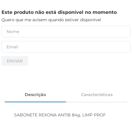
cerveja
iogurte
Este produto não está disponível no momento
Quero que me avisem quando estiver disponível
papel higiênico
ENVIAR
Descrição
Características
SABONETE REXONA ANTIB 84g, LIMP PROF