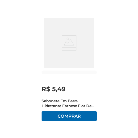
R$
5
,
49
Sabonete Em Barra
Hidratante Farnese Flor De
Cerejeira E Vanila Flow Pack
180g