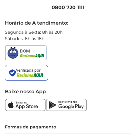
Cencosud Media
Clube Prezunic
0800 720 1111
Receitas
Black Friday
Horário de A tendimento:
Segunda à Sexta: 8h às 20h
Sábados: 8h às 18h
Baixe nosso App
Formas de pagamento