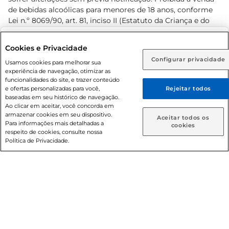
de bebidas alcoólicas para menores de 18 anos, conforme
Lei n.º 8069/90, art. 81, inciso II (Estatuto da Criança e do
Adolescente). Preços e condições exclusivos para o
www.prezunic.com.br
, podendo sofrer alterações sem aviso
Selecione sua região:
Cookies e Privacidade
prévio. O valor mínimo para as compras on-line é de R$
Configurar privacidade
Rio de Janeiro (RJ)
Goiás (GO)
Usamos cookies para melhorar sua
80,00.
experiência de navegação, otimizar as
Ou
funcionalidades do site, e trazer conteúdo
e ofertas personalizadas para você,
Rejeitar todos
Caso queira comprar online, informe como deseja receber
baseadas em seu histórico de navegação.
suas compras:
Ao clicar em aceitar, você concorda em
armazenar cookies em seu dispositivo.
© 2026 Copyright. Todos os direitos
Aceitar todos os
Para informações mais detalhadas a
Entrega em casa
Retire em Loja
cookies
reservados Prezunic.
respeito de cookies, consulte nossa
Política de Privacidade.
Cencosud Brasil Comercial SA.CNPJ sob n° 39.346.861/0350-
38 . Sediada na Av. das Nações Unidas, 12.995, 21º andar, CEP:
04.578-000, Bairro Brooklin Paulista, na cidade de São Paulo
- SP.