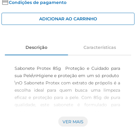
iogurte
Condições de pagamento
papel higiênico
ADICIONAR AO CARRINHO
cerveja
Descrição
Características
Sabonete Protex 85g  Proteção e Cuidado para 
sua Pele\nHigiene e proteção em um só produto  
\nO Sabonete Protex com extrato de própolis é a 
escolha ideal para quem busca uma limpeza 
eficaz e proteção para a pele. Com 85g de pura 
qualidade, este sabonete é formulado para 
remover impurezas e proporcionar uma 
sensação de frescor e bemestar. O extrato de 
VER MAIS
própolis é conhecido por suas 
propriedadesantimicrobianas, ajudando a manter 