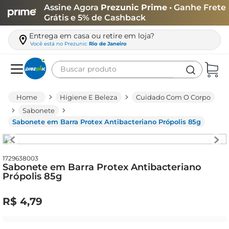
Assine Agora
Prezunic Prime
• Ganhe Frete
Grátis e 5% de Cashback
Entrega em casa ou retire em loja?
Você está no
Prezunic
Rio de Janeiro
Buscar produto
Termos mais buscados
Higiene E Beleza
Cuidado Com O Corpo
carne
Sabonete
Sabonete em Barra Protex Antibacteriano Própolis 85g
leite
café
queijo
1729638003
Sabonete em Barra Protex Antibacteriano
Própolis 85g
arroz
biscoito
R$
4
,
79
azeite