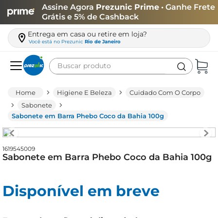
Assine Agora
Prezunic Prime
• Ganhe Frete
Grátis e 5% de Cashback
Entrega em casa ou retire em loja?
Você está no
Prezunic
Rio de Janeiro
Buscar produto
Termos mais buscados
Higiene E Beleza
Cuidado Com O Corpo
carne
Sabonete
Sabonete em Barra Phebo Coco da Bahia 100g
leite
café
1619545009
queijo
Sabonete em Barra Phebo Coco da Bahia 100g
arroz
biscoito
Disponível em breve
azeite