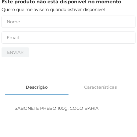
iogurte
Este produto não está disponível no momento
Quero que me avisem quando estiver disponível
papel higiênico
cerveja
ENVIAR
Descrição
Características
SABONETE PHEBO 100g, COCO BAHIA