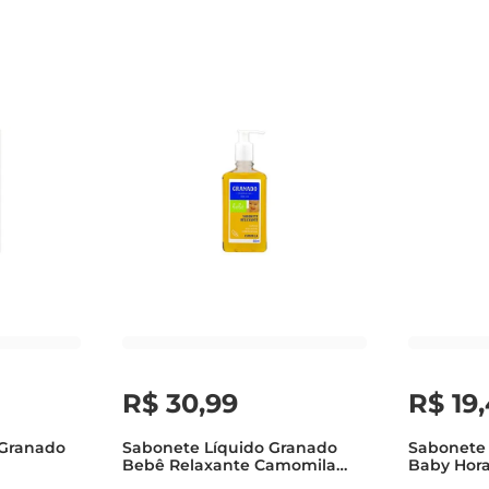
R$
30
,
99
R$
19
,
 Granado
Sabonete Líquido Granado
Sabonete 
Bebê Relaxante Camomila
Baby Hor
Frasco 250ml