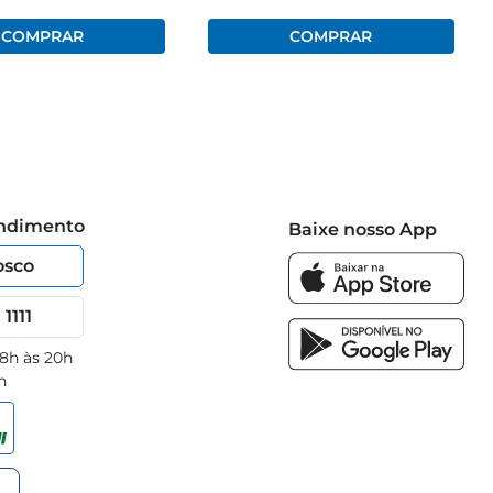
endimento
Baixe nosso App
osco
1111
 8h às 20h
h