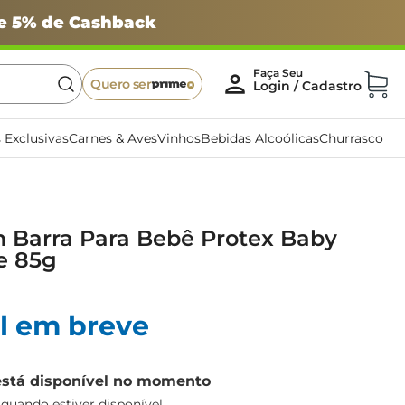
 e 5% de Cashback
Quero ser
 Exclusivas
Carnes & Aves
Vinhos
Bebidas Alcoólicas
Churrasco
 Barra Para Bebê Protex Baby
e 85g
l em breve
está disponível no momento
uando estiver disponível