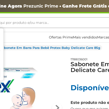
ine Agora
Prezunic Prime
• Ganhe Frete Grátis
ui por produto e/ou marca...
ais buscados
Ofertas Prime
Mais vendidos
Marcas
Sabonete Em Barra Para Bebê Protex Baby Delicate Care 85g
1788036001
Sabonete Em
Delicate Car
o
Disponíve
Este produto não 
igiênico
Quero que me avisem q