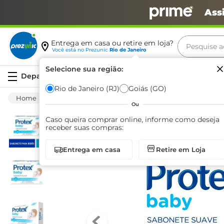
Ass
Pesquise aq
Entrega em casa ou retire em loja?
Você está no
Prezunic
Rio de Janeiro
Termos m
Selecione sua região:
Serviços
carne
Rio de Janeiro (RJ)
Goiás (GO)
Higiene E Beleza
Infantil
Sabonete
leite
Ou
café
Caso queira comprar online, informe como deseja
receber suas compras:
queijo
Entrega em casa
Retire em Loja
azeite
biscoit
arroz
iogurte
papel h