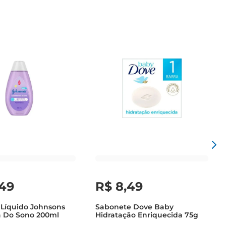
49
R$
8
,
49
Líquido Johnsons
Sabonete Dove Baby
a Do Sono 200ml
Hidratação Enriquecida 75g