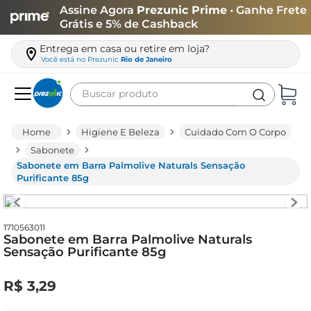
Assine Agora
Prezunic Prime
• Ganhe Frete
Grátis e 5% de Cashback
Entrega em casa ou retire em loja?
Você está no
Prezunic
Rio de Janeiro
Buscar produto
Termos mais buscados
Higiene E Beleza
Cuidado Com O Corpo
carne
Sabonete
Sabonete em Barra Palmolive Naturals Sensação
leite
Purificante 85g
café
queijo
1710563011
Sabonete em Barra Palmolive Naturals
azeite
Sensação Purificante 85g
biscoito
R$
3
,
29
arroz