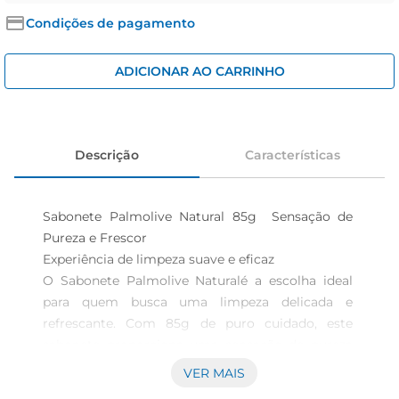
iogurte
Condições de pagamento
papel higiênico
cerveja
ADICIONAR AO CARRINHO
Descrição
Características
Sabonete Palmolive Natural 85g  Sensação de 
Pureza e Frescor

Experiência de limpeza suave e eficaz  

O Sabonete Palmolive Naturalé a escolha ideal 
para quem busca uma limpeza delicada e 
refrescante. Com 85g de puro cuidado, este 
sabonete proporciona uma sensação de pureza 
na pele, removendo impurezas e deixando um 
VER MAIS
aroma suave que perdura ao longo do dia. Sua 