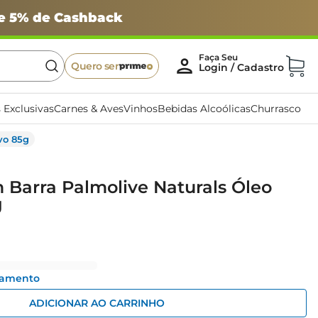
 e 5% de Cashback
Quero ser
 Exclusivas
Carnes & Aves
Vinhos
Bebidas Alcoólicas
Churrasco
vo 85g
Barra Palmolive Naturals Óleo
g
gamento
ADICIONAR AO CARRINHO