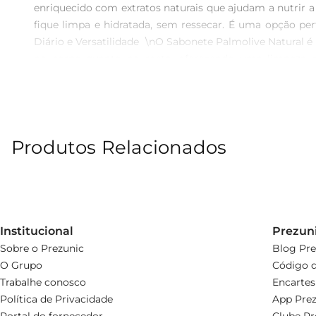
enriquecido com extratos naturais que ajudam a nutrir 
fique limpa e hidratada, sem ressecar. É uma opção per
Diário e Versatilidade  \nO Sabonete Palmolive Natural é 
no corpo quanto no rosto, oferecendo uma limpeza c
incorporadoà rotina de cuidados pessoais.\nDesign Pr
ideal para ser levado em viagens ou para o dia a dia. 
cuida da sua pele.
Produtos Relacionados
Institucional
Prezun
Sobre o Prezunic
Blog Pre
O Grupo
Código d
Trabalhe conosco
Encartes
Política de Privacidade
App Prez