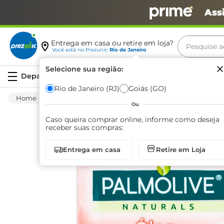
Ass
Pesquise aq
Entrega em casa ou retire em loja?
Você está no
Prezunic
Rio de Janeiro
Termos m
Selecione sua região:
Serviços
carne
Rio de Janeiro (RJ)
Goiás (GO)
Higiene E Beleza
Cuidado Com O Corpo
leite
Ou
café
Caso queira comprar online, informe como deseja
receber suas compras:
queijo
Entrega em casa
Retire em Loja
arroz
biscoit
azeite
iogurte
papel h