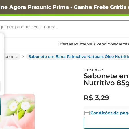
ine Agora
Prezunic Prime
• Ganhe Frete Grátis
ui por produto e/ou marca...
ais buscados
Ofertas Prime
Mais vendidos
Marcas
Sabonete
Sabonete em Barra Palmolive Naturals Óleo Nutriti
1710563007
Sabonete em 
Nutritivo 85
R$
3
,
29
o
Condições de pa
igiênico