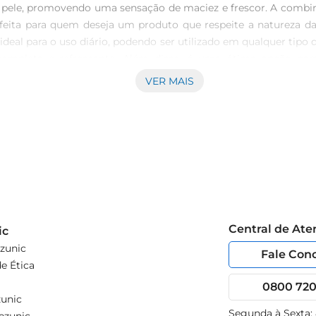
a pele, promovendo uma sensação de maciez e frescor. A combin
feita para quem deseja um produto que respeite a natureza da
ideal para o uso diário, podendo ser utilizado em qualquer tipo 
ompleta e refrescante. Além disso, é uma ótima opção par
ático e Funcional  \nCom um formato que facilita o manuseio,
VER MAIS
O tamanho de 85g é perfeito para uso individual, garantindo q
Central de At
ic
zunic
Fale Con
e Ética
0800 720 
unic
Segunda à Sexta: