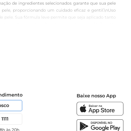
ação de ingredientes selecionados garante que sua pele 
 pele, proporcionando um cuidado eficaz e gentil.\nUso 
de pele. Sua fórmula leve permite que seja aplicado tanto 
a quem busca um sabonete que possa ser facilmente 
 o sabonete vem em uma embalagem compacta e prática, 
ue você tenha sempre à mão um produto de qualidade que 
endimento
Baixe nosso App
osco
1111
 8h às 20h