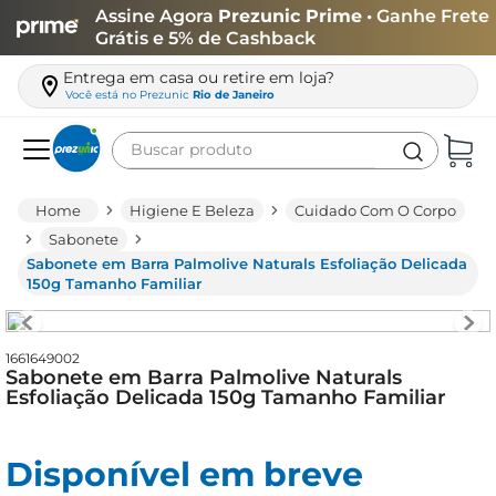
Assine Agora
Prezunic Prime
• Ganhe Frete
Grátis e 5% de Cashback
Entrega em casa ou retire em loja?
Você está no
Prezunic
Rio de Janeiro
Buscar produto
Termos mais buscados
Higiene E Beleza
Cuidado Com O Corpo
carne
Sabonete
Sabonete em Barra Palmolive Naturals Esfoliação Delicada
leite
150g Tamanho Familiar
café
queijo
1661649002
Sabonete em Barra Palmolive Naturals
biscoito
Esfoliação Delicada 150g Tamanho Familiar
azeite
arroz
Disponível em breve