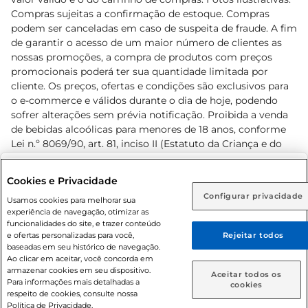
Compras sujeitas a confirmação de estoque. Compras
podem ser canceladas em caso de suspeita de fraude. A fim
de garantir o acesso de um maior número de clientes as
nossas promoções, a compra de produtos com preços
promocionais poderá ter sua quantidade limitada por
cliente. Os preços, ofertas e condições são exclusivos para
o e-commerce e válidos durante o dia de hoje, podendo
sofrer alterações sem prévia notificação. Proibida a venda
de bebidas alcoólicas para menores de 18 anos, conforme
Lei n.º 8069/90, art. 81, inciso II (Estatuto da Criança e do
Adolescente). Preços e condições exclusivos para o
www.prezunic.com.br
, podendo sofrer alterações sem aviso
Selecione sua região:
Cookies e Privacidade
prévio. O valor mínimo para as compras on-line é de R$
Configurar privacidade
Rio de Janeiro (RJ)
Goiás (GO)
Usamos cookies para melhorar sua
80,00.
experiência de navegação, otimizar as
Ou
funcionalidades do site, e trazer conteúdo
e ofertas personalizadas para você,
Rejeitar todos
Caso queira comprar online, informe como deseja receber
baseadas em seu histórico de navegação.
suas compras:
Ao clicar em aceitar, você concorda em
armazenar cookies em seu dispositivo.
© 2026 Copyright. Todos os direitos
Aceitar todos os
Para informações mais detalhadas a
Entrega em casa
Retire em Loja
cookies
reservados Prezunic.
respeito de cookies, consulte nossa
Política de Privacidade.