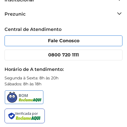
Sobre o Prezunic
Prezunic
Grupo Cencosud
Trabalhe conosco
Blog Prezunic
Central de Atendimento
Política de Privacidade
Código de Ética
Portal do fornecedor
Encartes
Fale Conosco
Nossas lojas
App Prezunic
Cencosud Media
Clube Prezunic
0800 720 1111
Receitas
Black Friday
Horário de A tendimento:
Segunda à Sexta: 8h às 20h
Sábados: 8h às 18h