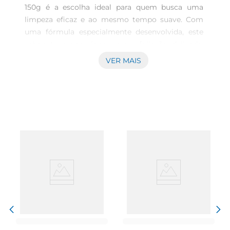
150g é a escolha ideal para quem busca uma 
limpeza eficaz e ao mesmo tempo suave. Com 
uma fórmula especialmente desenvolvida, este 
sabonete proporciona uma esfoliação delicada, 
removendo as impurezas e células mortas da 
VER MAIS
pele, deixandoa macia e renovada. A combinação 
de ingredientes naturais garante que sua pele 
receba o carinho que merece, sem 
agredila.\n\nIngredientes que fazem a diferença  
\nEste sabonete é enriquecido com extratos 
naturais que promovem uma sensação de frescor 
e hidratação. A esfoliação suave é perfeita para o 
uso diário, permitindo que você mantenha sua 
pele limpa e saudável sem ressecála. A textura 
cremosa do sabonete se transforma em uma 
espuma rica e perfumada, tornando o momento 
do banho ainda mais 
agradável.\n\nEspecificações do produto  \n Peso: 
150g  \n Tipo: Sabonete em barra  \n Função: 