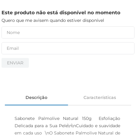
iogurte
papel higiênico
Este produto não está disponível no momento
Quero que me avisem quando estiver disponível
cerveja
ENVIAR
Descrição
Características
Sabonete Palmolive Natural 150g  Esfoliação 
Delicada para a Sua Pele\n\nCuidado e suavidade 
em cada uso  \nO Sabonete Palmolive Natural de 