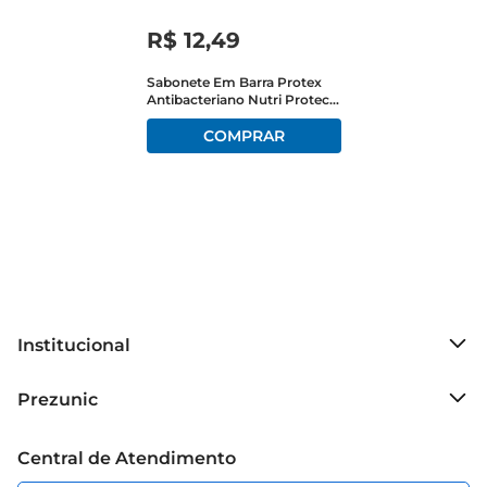
R$
12
,
49
Sabonete Em Barra Protex
Antibacteriano Nutri Protect
Glicerina+Vitamina E
Envoltório 85g Com 3
Unidades Leve + Pague -
Institucional
Sobre o Prezunic
Prezunic
Grupo Cencosud
Trabalhe conosco
Blog Prezunic
Central de Atendimento
Política de Privacidade
Código de Ética