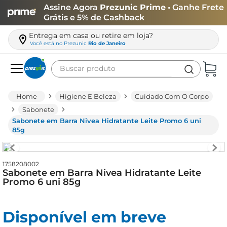
Assine Agora
Prezunic Prime
• Ganhe Frete
Grátis e 5% de Cashback
Entrega em casa ou retire em loja?
Você está no
Prezunic
Rio de Janeiro
Buscar produto
Termos mais buscados
Higiene E Beleza
Cuidado Com O Corpo
carne
Sabonete
Sabonete em Barra Nivea Hidratante Leite Promo 6 uni
leite
85g
café
queijo
1758208002
Sabonete em Barra Nivea Hidratante Leite
biscoito
Promo 6 uni 85g
azeite
arroz
Disponível em breve