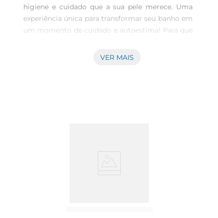
higiene e cuidado que a sua pele merece. Uma 
experiência única para transformar seu banho em 
um momento de cuidado e autoestima! Para que 
serve? Dermatologicamente testado, NIVEA 
Sabonete em Barra Leite mantém a pele 
VER MAIS
hidratada e perfumada mesmo após o banho, 
graças à sua espuma cremosa e fragrância suave 
de leite. Além disso, o produto é enriquecido com 
glicerina e possui propriedades hidratantes, 
deixando a pele limpa, mas também macia, 
nutrida e perfumada na medida certa. O cuidado 
que você precisa garantir mais leveza à sua 
rotina! Benefícios e diferenciais: - Com hidratante 
- Fragrância suave de leite - Com glicerina - 
Espuma cremosa - Dermatologicamente testado