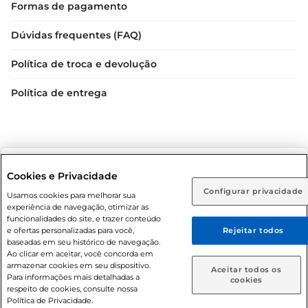
Formas de pagamento
Dúvidas frequentes (FAQ)
Política de troca e devolução
Política de entrega
Selecione sua região:
Cookies e Privacidade
Configurar privacidade
Rio de Janeiro (RJ)
Goiás (GO)
Usamos cookies para melhorar sua
Condições gerais: Em caso de divergência de valores, o
experiência de navegação, otimizar as
valor válido é o do carrinho de compras. Fotos ilustrativas.
Ou
funcionalidades do site, e trazer conteúdo
e ofertas personalizadas para você,
Rejeitar todos
Compras sujeitas a confirmação de estoque. Compras
Caso queira comprar online, informe como deseja receber
baseadas em seu histórico de navegação.
podem ser canceladas em caso de suspeita de fraude. A fim
suas compras:
Ao clicar em aceitar, você concorda em
de garantir o acesso de um maior número de clientes as
armazenar cookies em seu dispositivo.
Aceitar todos os
nossas promoções, a compra de produtos com preços
Para informações mais detalhadas a
Entrega em casa
Retire em Loja
cookies
respeito de cookies, consulte nossa
promocionais poderá ter sua quantidade limitada por
Política de Privacidade.
cliente. Os preços, ofertas e condições são exclusivos para