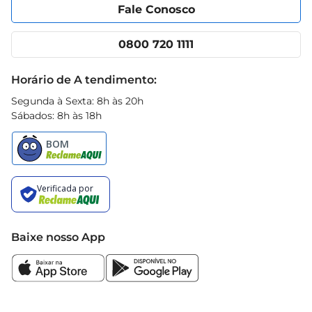
Portal do fornecedor
Encartes
Fale Conosco
Nossas lojas
App Prezunic
Cencosud Media
Clube Prezunic
0800 720 1111
Receitas
Black Friday
Horário de A tendimento:
Segunda à Sexta: 8h às 20h
Sábados: 8h às 18h
Baixe nosso App