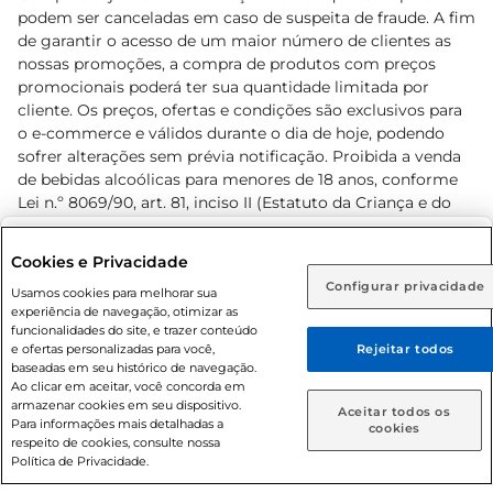
podem ser canceladas em caso de suspeita de fraude. A fim
de garantir o acesso de um maior número de clientes as
nossas promoções, a compra de produtos com preços
promocionais poderá ter sua quantidade limitada por
cliente. Os preços, ofertas e condições são exclusivos para
o e-commerce e válidos durante o dia de hoje, podendo
sofrer alterações sem prévia notificação. Proibida a venda
de bebidas alcoólicas para menores de 18 anos, conforme
Lei n.º 8069/90, art. 81, inciso II (Estatuto da Criança e do
Adolescente). Preços e condições exclusivos para o
www.prezunic.com.br
, podendo sofrer alterações sem aviso
Selecione sua região:
Cookies e Privacidade
prévio. O valor mínimo para as compras on-line é de R$
Configurar privacidade
Rio de Janeiro (RJ)
Goiás (GO)
Usamos cookies para melhorar sua
80,00.
experiência de navegação, otimizar as
Ou
funcionalidades do site, e trazer conteúdo
e ofertas personalizadas para você,
Rejeitar todos
Caso queira comprar online, informe como deseja receber
baseadas em seu histórico de navegação.
suas compras:
Ao clicar em aceitar, você concorda em
armazenar cookies em seu dispositivo.
© 2026 Copyright. Todos os direitos
Aceitar todos os
Para informações mais detalhadas a
Entrega em casa
Retire em Loja
cookies
reservados Prezunic.
respeito de cookies, consulte nossa
Política de Privacidade.