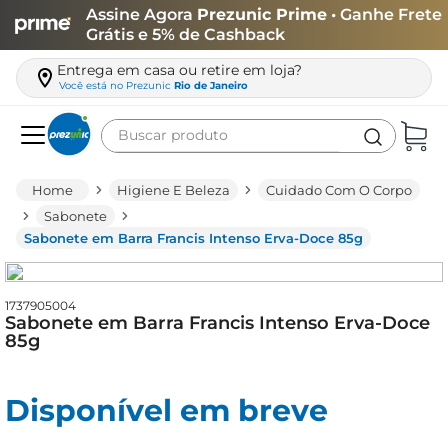
Assine Agora
Prezunic Prime
• Ganhe Frete
Grátis e 5% de Cashback
Entrega em casa ou retire em loja?
Você está no
Prezunic
Rio de Janeiro
Buscar produto
Termos mais buscados
Higiene E Beleza
Cuidado Com O Corpo
carne
Sabonete
Sabonete em Barra Francis Intenso Erva-Doce 85g
leite
café
1737905004
queijo
Sabonete em Barra Francis Intenso Erva-Doce
85g
arroz
biscoito
Disponível em breve
azeite