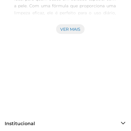
a pele. Com uma fórmula que proporciona uma 
limpeza eficaz, ele é perfeito para o uso diário, 
garantindo que sua pele fique limpa e suave. O 
seu tamanho de 85g é prático, permitindo que 
VER MAIS
você o leve para qualquer lugar, seja na bolsa, no 
banheiro ou na mala de viagem.\nFórmula 
enriquecida  \nEste sabonete é elaborado com 
ingredientes que respeitam a delicadeza da pele. 
Sua composição suave ajuda a preservar a 
hidratação natural, evitando o ressecamento e 
proporcionando uma sensação de frescor a cada 
uso. É uma escolha excelente para todos os tipos 
de pele, incluindo as mais sensíveis.\nAroma 
agradável e revigorante  \nO Sabonete Francis 
Suave possui um aroma leve e refrescante que 
transforma o momento do banho em uma 
experiência revigorante. A fragrância é sutil, 
Institucional
proporcionando uma sensação de bemestar que 