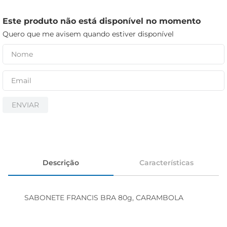
iogurte
papel higiênico
Este produto não está disponível no momento
Quero que me avisem quando estiver disponível
cerveja
ENVIAR
Descrição
Características
SABONETE FRANCIS BRA 80g, CARAMBOLA