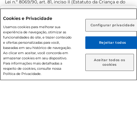
Lei n.º 8069/90, art. 81, inciso II (Estatuto da Criança e do
Adolescente). Preços e condições exclusivos para o
www.prezunic.com.br
, podendo sofrer alterações sem aviso
Selecione sua região:
Cookies e Privacidade
prévio. O valor mínimo para as compras on-line é de R$
Configurar privacidade
Rio de Janeiro (RJ)
Goiás (GO)
Usamos cookies para melhorar sua
80,00.
experiência de navegação, otimizar as
Ou
funcionalidades do site, e trazer conteúdo
e ofertas personalizadas para você,
Rejeitar todos
Caso queira comprar online, informe como deseja receber
baseadas em seu histórico de navegação.
suas compras:
Ao clicar em aceitar, você concorda em
armazenar cookies em seu dispositivo.
© 2026 Copyright. Todos os direitos
Aceitar todos os
Para informações mais detalhadas a
Entrega em casa
Retire em Loja
cookies
reservados Prezunic.
respeito de cookies, consulte nossa
Política de Privacidade.
Cencosud Brasil Comercial SA.CNPJ sob n° 39.346.861/0350-
38 . Sediada na Av. das Nações Unidas, 12.995, 21º andar, CEP:
04.578-000, Bairro Brooklin Paulista, na cidade de São Paulo
- SP.