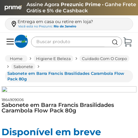
Assine Agora
Prezunic Prime
• Ganhe Frete
Grátis e 5% de Cashback
Entrega em casa ou retire em loja?
Você está no
Prezunic
Rio de Janeiro
Buscar produto
Termos mais buscados
Higiene E Beleza
Cuidado Com O Corpo
carne
Sabonete
Sabonete em Barra Francis Brasilidades Carambola Flow
leite
Pack 80g
café
queijo
1864909006
Sabonete em Barra Francis Brasilidades
azeite
Carambola Flow Pack 80g
biscoito
arroz
Disponível em breve