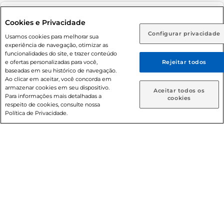
Adolescente). Preços e condições exclusivos para o
www.prezunic.com.br
, podendo sofrer alterações sem aviso
Selecione sua região:
Cookies e Privacidade
prévio. O valor mínimo para as compras on-line é de R$
Configurar privacidade
Rio de Janeiro (RJ)
Goiás (GO)
Usamos cookies para melhorar sua
80,00.
experiência de navegação, otimizar as
Ou
funcionalidades do site, e trazer conteúdo
e ofertas personalizadas para você,
Rejeitar todos
Caso queira comprar online, informe como deseja receber
baseadas em seu histórico de navegação.
suas compras:
Ao clicar em aceitar, você concorda em
armazenar cookies em seu dispositivo.
© 2026 Copyright. Todos os direitos
Aceitar todos os
Para informações mais detalhadas a
Entrega em casa
Retire em Loja
cookies
reservados Prezunic.
respeito de cookies, consulte nossa
Política de Privacidade.
Cencosud Brasil Comercial SA.CNPJ sob n° 39.346.861/0350-
38 . Sediada na Av. das Nações Unidas, 12.995, 21º andar, CEP:
04.578-000, Bairro Brooklin Paulista, na cidade de São Paulo
- SP.