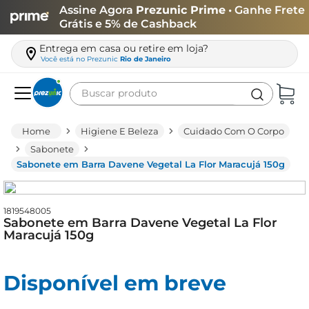
Assine Agora
Prezunic Prime
• Ganhe Frete
Grátis e 5% de Cashback
Entrega em casa ou retire em loja?
Você está no
Prezunic
Rio de Janeiro
Buscar produto
Termos mais buscados
Higiene E Beleza
Cuidado Com O Corpo
carne
Sabonete
Sabonete em Barra Davene Vegetal La Flor Maracujá 150g
leite
café
1819548005
queijo
Sabonete em Barra Davene Vegetal La Flor
Maracujá 150g
azeite
biscoito
Disponível em breve
arroz