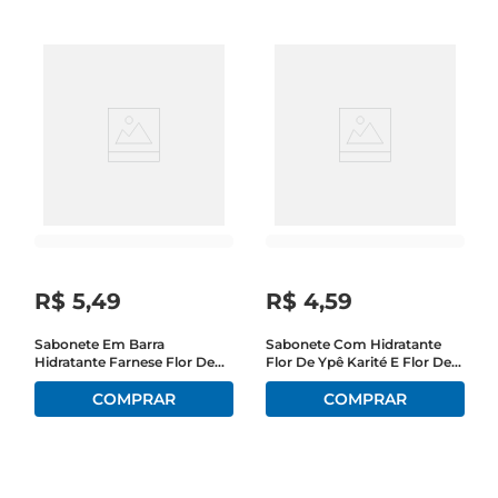
R$
5
,
49
R$
4
,
59
Sabonete Em Barra
Sabonete Com Hidratante
Hidratante Farnese Flor De
Flor De Ypê Karité E Flor De
Cerejeira E Vanila Flow Pack
Amêndoas 85g
180g