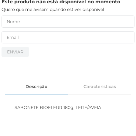
cerveja
Este produto não está disponível no momento
Quero que me avisem quando estiver disponível
iogurte
papel higiênico
ENVIAR
Descrição
Características
SABONETE BIOFLEUR 180g, LEITE/AVEIA