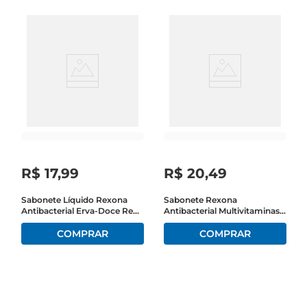
R$
17
,
99
R$
20
,
49
Sabonete Líquido Rexona
Sabonete Rexona
Antibacterial Erva-Doce Refil
Antibacterial Multivitaminas
500ml Leve Mais Pague
Com 6 Unidades De 84gr
Menos