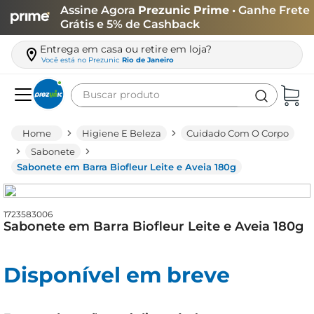
Assine Agora
Prezunic Prime
• Ganhe Frete
Grátis e 5% de Cashback
Entrega em casa ou retire em loja?
Você está no
Prezunic
Rio de Janeiro
Buscar produto
Termos mais buscados
Higiene E Beleza
Cuidado Com O Corpo
carne
Sabonete
Sabonete em Barra Biofleur Leite e Aveia 180g
leite
café
1723583006
queijo
Sabonete em Barra Biofleur Leite e Aveia 180g
arroz
azeite
Disponível em breve
biscoito