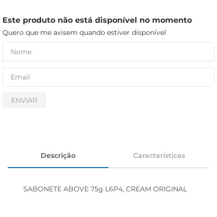
iogurte
papel higiênico
Este produto não está disponível no momento
Quero que me avisem quando estiver disponível
cerveja
ENVIAR
Descrição
Características
SABONETE ABOVE 75g L6P4, CREAM ORIGINAL