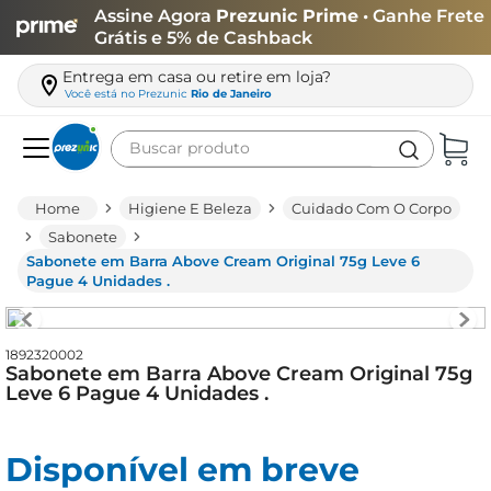
Assine Agora
Prezunic Prime
• Ganhe Frete
Grátis e 5% de Cashback
Entrega em casa ou retire em loja?
Você está no
Prezunic
Rio de Janeiro
Buscar produto
Termos mais buscados
Higiene E Beleza
Cuidado Com O Corpo
carne
Sabonete
Sabonete em Barra Above Cream Original 75g Leve 6
leite
Pague 4 Unidades .
café
queijo
1892320002
Sabonete em Barra Above Cream Original 75g
biscoito
Leve 6 Pague 4 Unidades .
azeite
arroz
Disponível em breve