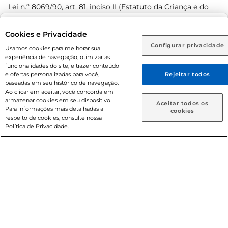
Lei n.º 8069/90, art. 81, inciso II (Estatuto da Criança e do
Adolescente). Preços e condições exclusivos para o
www.prezunic.com.br
, podendo sofrer alterações sem aviso
Selecione sua região:
Cookies e Privacidade
prévio. O valor mínimo para as compras on-line é de R$
Configurar privacidade
Rio de Janeiro (RJ)
Goiás (GO)
Usamos cookies para melhorar sua
80,00.
experiência de navegação, otimizar as
Ou
funcionalidades do site, e trazer conteúdo
e ofertas personalizadas para você,
Rejeitar todos
Caso queira comprar online, informe como deseja receber
baseadas em seu histórico de navegação.
suas compras:
Ao clicar em aceitar, você concorda em
armazenar cookies em seu dispositivo.
© 2026 Copyright. Todos os direitos
Aceitar todos os
Para informações mais detalhadas a
Entrega em casa
Retire em Loja
cookies
reservados Prezunic.
respeito de cookies, consulte nossa
Política de Privacidade.
Cencosud Brasil Comercial SA.CNPJ sob n° 39.346.861/0350-
38 . Sediada na Av. das Nações Unidas, 12.995, 21º andar, CEP:
04.578-000, Bairro Brooklin Paulista, na cidade de São Paulo
- SP.