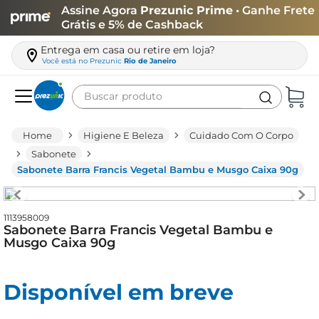
Assine Agora
Prezunic Prime
• Ganhe Frete
Grátis e 5% de Cashback
Entrega em casa ou retire em loja?
Você está no
Prezunic
Rio de Janeiro
Buscar produto
Termos mais buscados
Higiene E Beleza
Cuidado Com O Corpo
carne
Sabonete
Sabonete Barra Francis Vegetal Bambu e Musgo Caixa 90g
leite
café
1113958009
queijo
Sabonete Barra Francis Vegetal Bambu e
Musgo Caixa 90g
biscoito
azeite
Disponível em breve
arroz